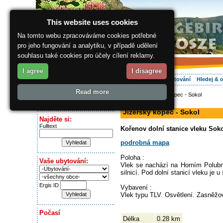
This website uses cookies
Na tomto webu zpracováváme cookies potřebné
pro jeho fungování a analytiku, v případě udělení
souhlasu také cookies pro účely cílení reklamy.
I agree
I disagree
O regionu
Aktivně
Relax
Vaše dovolená
Ubytování
Hledej & 
Read more
ergis.cz
> Jizerský kopec - Sokol
Dnes je:
lyžařský vlek
Saturday 8.08.2026
Jizerský kopec - Sokol
Najděte si:
Fulltext
Kořenov dolní stanice vleku Soko
podrobná mapa
Poloha :
Vaše ubytování:
Vlek se nachází na Horním Polubné
silnicí. Pod dolní stanicí vleku je 
Ergis ID
Vybavení :
Vlek typu TLV. Osvětlení. Zasněžov
Počasí
Délka
0.28 km