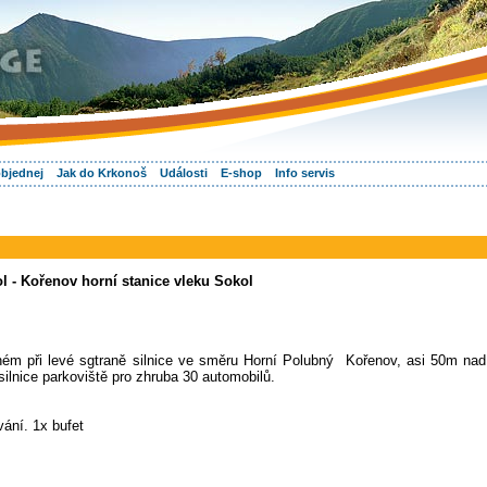
objednej
Jak do Krkonoš
Události
E-shop
Info servis
l - Kořenov horní stanice vleku Sokol
m při levé sgtraně silnice ve směru Horní Polubný ­ Kořenov, asi 50m nad
u silnice parkoviště pro zhruba 30 automobilů.
ání. 1x bufet