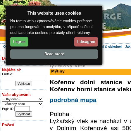
This website uses cookies
Na tomto webu zpracováváme cookies potřebné
pro jeho fungování a analytiku, v případě udělení
souhlasu také cookies pro účely cílení reklamy.
I agree
I disagree
O regionu
Aktivně
Relax
Vaše dovolená
Ubytování
Hledej & objednej
Jak
Read more
ergis.cz
> Mýtiny
Dnes je:
Thursday 6.08.2026
lyžařský vlek
Najděte si:
Mýtiny
Fulltext
Kořenov dolní stanice v
Kořenov horní stanice vlek
Vaše ubytování:
podrobná mapa
Ergis ID
Poloha :
Lyžařský vlek se nachází v ú
Počasí
v Dolním Kořenově asi 50