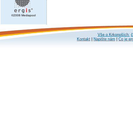
©2008 Mediapool
Vše o Krkonoších:
č
Kontakt
|
Napište nám
|
Co je er