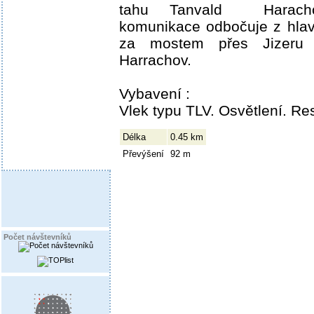
tahu Tanvald ­ Haracho
komunikace odbočuje z hlav
za mostem přes Jizeru
Harrachov.
Vybavení :
Vlek typu TLV. Osvětlení. Re
Délka
0.45 km
Převýšení
92 m
Počet návštevníků