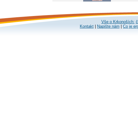
Vše o Krkonoších:
č
Kontakt
|
Napište nám
|
Co je er