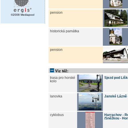
pension
©2008 Mediapool
historická památka
pension
Viz též:
trasa pro horské
Sjezd pod Lišk
kolo
lanovka
Janské Lázně 
cyklobus
Harrachov - Ro
/Sněžkou - Hor