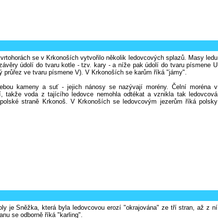
vrtohorách se v Krkonoších vytvořilo několik ledovcových splazů. Masy ledu
závěry údolí do tvaru kotle - tzv. kary - a níže pak údolí do tvaru písmene U
ý průřez ve tvaru písmene V). V Krkonoších se karům říká "jámy".
 sebou kameny a suť - jejich nánosy se nazývají morény. Čelní moréna v
lí, takže voda z tajícího ledovce nemohla odtékat a vznikla tak ledovcová
 polské straně Krkonoš. V Krkonoších se ledovcovým jezerům říká polsky
 je Sněžka, která byla ledovcovou erozí "okrajována" ze tří stran, až z ní
nu se odborně říká "karling".