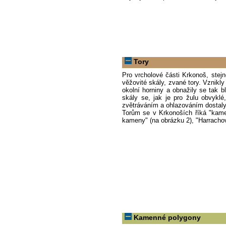
Tory
Pro vrcholové části Krkonoš, stejn
věžovité skály, zvané tory. Vznikl
okolní horniny a obnažily se tak 
skály se, jak je pro žulu obvykl
zvětráváním a ohlazováním dostaly
Torům se v Krkonoších říká "kame
kameny" (na obrázku 2), "Harracho
Kamenné polygony