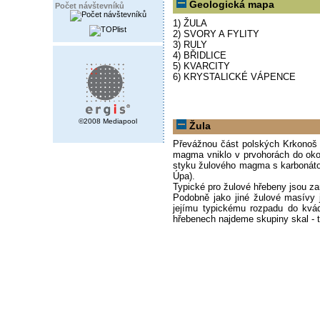
Geologická mapa
Počet návštevníků
1) ŽULA
2) SVORY A FYLITY
3) RULY
4) BŘIDLICE
5) KVARCITY
6) KRYSTALICKÉ VÁPENCE
©2008 Mediapool
Žula
Převážnou část polských Krkonoš 
magma vniklo v prvohorách do okol
styku žulového magma s karbonátov
Úpa).
Typické pro žulové hřebeny jsou za
Podobně jako jiné žulové masívy 
jejímu typickému rozpadu do kvá
hřebenech najdeme skupiny skal - to