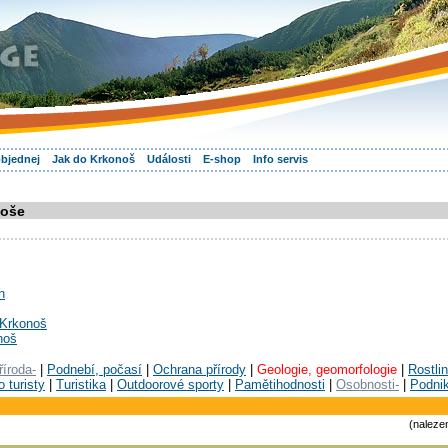
objednej
Jak do Krkonoš
Události
E-shop
Info servis
noše
h
z Krkonoš
noš
říroda-
|
Podnebí, počasí
|
Ochrana přírody
|
Geologie, geomorfologie
|
Rostlin
 turisty
|
Turistika
|
Outdoorové sporty
|
Pamětihodnosti
|
Osobnosti-
|
Podnik
(naleze