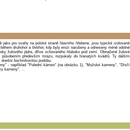
ě jako pro svahy na polské straně hlavního hřebene, jsou typické izolované
y během druhohor a třetihor, kdy byly erozi narušeny a odneseny méně odolné
bloky žulového jádra, dříve schovaného hluboko pod zemí. Obnažené žulové
é, působením především mrazu, rozpukaly do hranatých kvádrů. Ty dalším
 dnešní bochníkovitou podobu.
ny" - například "Polední kámen" (na obrázku 1), "Mužské kameny", "Dívčí
vy kameny", ...