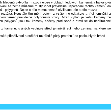
ch hřebenů vytvořila mrazová eroze v dobách ledových kamenná a balvanová
dování ze země můžeme místy vidět pravidelné uspořádání těchto kamenů do
 - polygonů. Nejde o dílo mimozemské civilizace, ale o dílo mrazu.
oztává. Neustále tím mění objem a vzájemně odtlačuje a třídí jemnější a
oří téměř pravidelné polygonální vzory. Mráz vytlačuje větší kameny ze
ou polygonů jsou tak kameny tlačeny proti sobě a staví se do nepřirozené
 z kamenů, u jiných vyplňuje střed jemnější suť nebo zemina, na které se
ké přitažlivosti a stékání rozbředlé půdy protahují do podlouhlých brázd.