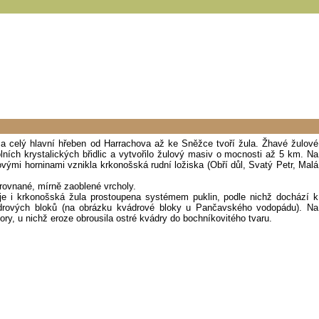
a celý hlavní hřeben od Harrachova až ke Sněžce tvoří žula. Žhavé žulové
ních krystalických břidlic a vytvořilo žulový masiv o mocnosti až 5 km. Na
ými horninami vznikla krkonošská rudní ložiska (Obří důl, Svatý Petr, Malá
rovnané, mírně zaoblené vrcholy.
je i krkonošská žula prostoupena systémem puklin, podle nichž dochází k
drových bloků (na obrázku kvádrové bloky u Pančavského vodopádu). Na
ry, u nichž eroze obrousila ostré kvádry do bochníkovitého tvaru.