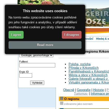
This website uses cookies
Na tomto webu zpracováváme cookies potřebné
pro jeho fungování a analytiku, v případě udělení
souhlasu také cookies pro účely cílení reklamy.
I agree
I disagree
O regionu
Aktivně
Relax
Vaše dovolená
Ubytování
Hledej & 
Read more
ergis.cz
> O regionu
Najděte si:
Informace o regionu Krko
Kategorie
Fulltext
Poloha, rozloha
Příroda v Krkonoších
Pamětihodnosti v Krkonošíc
Ergis ID
Města a obce v Krkonoších
Galerie fotografií a obrazů 
Virtuální panoramata z Krko
Obecně
|
Geografie
|
Historie
|
P
Turismus-
|
Informace pro
O regionu
zobrazeno jako seznam