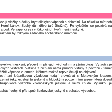
bjevují vložky a čočky krystalických vápenců a dolomitů. Na několika místech
 Horní Lánov, Suchý důl, dříve talé Strážné). Po vyleštěni se pouzivá na
a pod. Ve vápenci se i v Krkonoších tvoří menší jeskyně.
trážném byl zdrojem žádaného sochařského mramoru.
velkých jeskyní, především při jejich východním a jižním okraji. Vytvořila je
vých vrstvách. Většina z nich ani nemá přírodní vstupy z povrchu - téměř
těžbě vápence v lomech. Některé možná teprve čekají na objevení.
kostí ani krápníkovou výzdobou nedají srovnánat s Moravským krasem.
emní řeky, existují tu jeskyně s hlubokými podzemními jezery, která dosud
 Krápníková výzdoba krkonošských jeskyní je velmi chudá. Výjimkou je
achází veřejně přístupné Bozkovské jeskyně s bohatou výzdobou.