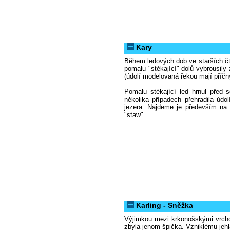
Kary
Během ledových dob ve starších čt
pomalu "stékající" dolů vybrousily 
(údolí modelovaná řekou mají příčn
Pomalu stékající led hrnul před
několika případech přehradila údo
jezera. Najdeme je především na
"staw".
Karling - Sněžka
Výjimkou mezi krkonošskými vrcholy
zbyla jenom špička. Vzniklému jehla