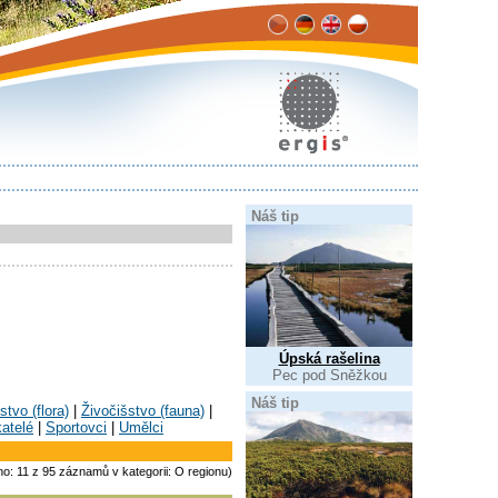
Náš tip
Úpská rašelina
Pec pod Sněžkou
Náš tip
stvo (flora)
|
Živočišstvo (fauna)
|
atelé
|
Sportovci
|
Umělci
no: 11 z 95 záznamů v kategorii: O regionu)