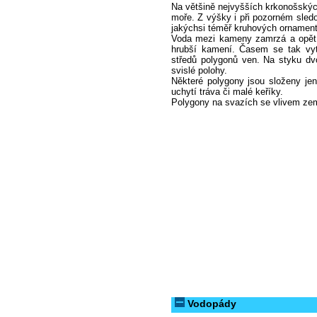
Na většině nejvyšších krkonošský
moře. Z výšky i při pozorném sle
jakýchsi téměř kruhových ornamentů
Voda mezi kameny zamrzá a opět r
hrubší kamení. Časem se tak vytv
středů polygonů ven. Na styku dv
svislé polohy.
Některé polygony jsou složeny jen
uchytí tráva či malé keříky.
Polygony na svazích se vlivem zems
Vodopády