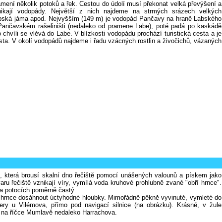
mení několik potoků a řek. Cestou do údolí musí překonat velká převýšení a
ikají vodopády. Největší z nich najdeme na strmých srázech velkých
Úpská jáma apod. Nejvyšším (149 m) je vodopád Pančavy na hraně Labského
ančavském rašeliništi (nedaleko od pramene Labe), poté padá po kaskádě
chvíli se vlévá do Labe. V blízkosti vodopádu prochází turistická cesta a je
ta. V okolí vodopádů najdeme i řadu vzácných rostlin a živočichů, vázaných
, která brousí skalní dno řečiště pomocí unášených valounů a pískem jako
u řečiště vznikají víry, vymílá voda kruhové prohlubně zvané "obří hrnce".
 a potocích poměrně častý.
í hrnce dosáhnout úctyhodné hloubky. Mimořádně pěkně vyvinuté, vymleté do
ery u Vilémova, přímo pod navigací silnice (na obrázku). Krásné, v žule
 na říčce Mumlavě nedaleko Harrachova.