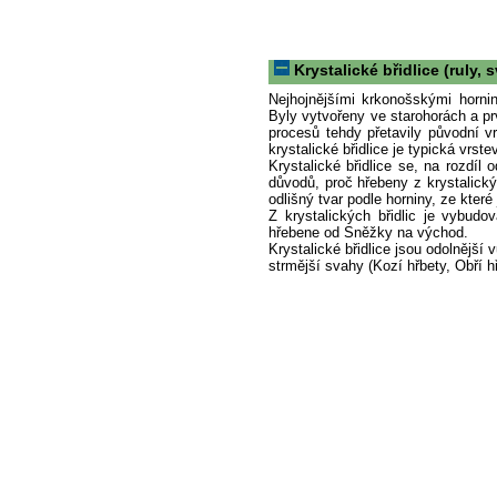
Krystalické břidlice (ruly, s
Nejhojnějšími krkonošskými horninam
Byly vytvořeny ve starohorách a pr
procesů tehdy přetavily původní 
krystalické břidlice je typická vrste
Krystalické břidlice se, na rozdíl
důvodů, proč hřebeny z krystalický
odlišný tvar podle horniny, ze kter
Z krystalických břidlic je vybudo
hřebene od Sněžky na východ.
Krystalické břidlice jsou odolnější
strmější svahy (Kozí hřbety, Obří h