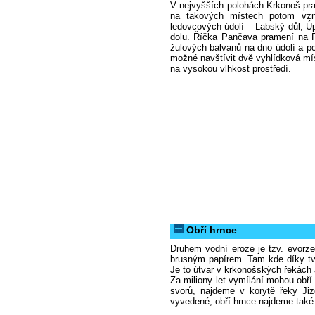
V nejvyšších polohách Krkonoš pra
na takových místech potom vzn
ledovcových údolí – Labský důl, 
dolu. Říčka Pančava pramení na P
žulových balvanů na dno údolí a po 
možné navštívit dvě vyhlídková mís
na vysokou vlhkost prostředí.
Obří hrnce
Druhem vodní eroze je tzv. evorze
brusným papírem. Tam kde díky tvar
Je to útvar v krkonošských řekách
Za miliony let vymílání mohou obř
svorů, najdeme v korytě řeky Jiz
vyvedené, obří hrnce najdeme také