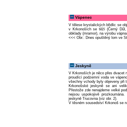
Vápenec
V tělese krystalických břidlic se o
v Krkonoších se těží (Černý Důl,
obklady (mramor), na výrobu vápna 
<<< Obr.: Dnes opuštěný lom ve S
Jeskyně
V Krkonoších je něco přes dvacet ne
proudící podzemní voda ve vápenco
všechny vchody byly objeveny při 
Krkonošské jeskyně se ani veli
Přestože zde nenajdeme velké podz
nejsou uspokojivě prozkoumána.
jeskyně Trucovna (viz obr. 2).
V těsném sousedství Krkonoš se n