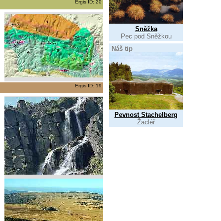
Ergis ID: 20
Sněžka
Pec pod Sněžkou
Náš tip
Ergis ID: 19
Pevnost Stachelberg
Žacléř