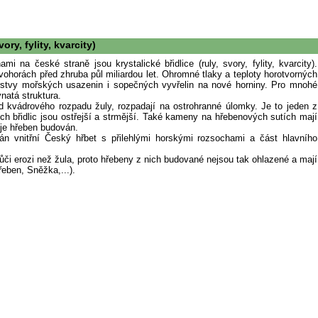
vory, fylity, kvarcity)
i na české straně jsou krystalické břidlice (ruly, svory, fylity, kvarcity).
vohorách před zhruba půl miliardou let. Ohromné tlaky a teploty horotvorných
vrstvy mořských usazenin i sopečných vyvřelin na nové horniny. Pro mnohé
vnatá struktura.
 od kvádrového rozpadu žuly, rozpadají na ostrohranné úlomky. Je to jeden z
ch břidlic jsou ostřejší a strmější. Také kameny na hřebenových sutích mají
é je hřeben budován.
ván vnitřní Český hřbet s přilehlými horskými rozsochami a část hlavního
 vůči erozi než žula, proto hřebeny z nich budované nejsou tak ohlazené a mají
řeben, Sněžka,...).