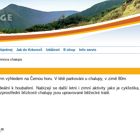
objednej
Jak do Krkonoš
Události
E-shop
Info servis
nova chalupa
m výhledem na Černou horu. V létě parkováni u chalupy, v zimě 80m.
eální k houbaření. Nabízejí se další letní i zimní aktivity jako je cyklistika,
bezprostřední blízkosti chalupy jsou upravované běžecké tratě.
z