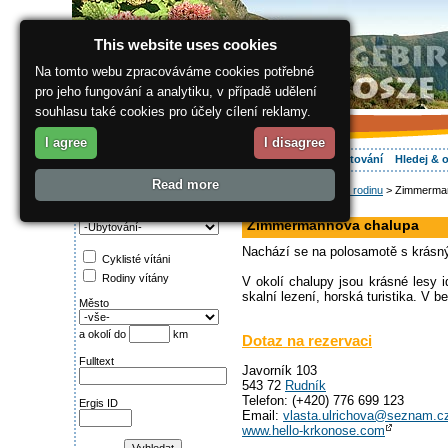
This website uses cookies
Na tomto webu zpracováváme cookies potřebné
pro jeho fungování a analytiku, v případě udělení
souhlasu také cookies pro účely cílení reklamy.
I agree
I disagree
O regionu
Aktivně
Relax
Vaše dovolená
Ubytování
Hledej & 
Read more
ergis.cz
>
Relax
>
Pro rodinu
> Zimmerman
Najděte si:
chalupa, dům
Kategorie
Zimmermannova chalupa
Nachází se na polosamotě s krásný
Cyklisté vítáni
Rodiny vítány
V okolí chalupy jsou krásné lesy id
skalní lezení, horská turistika. V 
Město
a okolí do
km
Dotaz na rezervaci
Fulltext
Javorník 103
543 72
Rudník
Telefon: (+420) 776 699 123
Ergis ID
Email:
vlasta.ulrichova@seznam.c
www.hello-krkonose.com