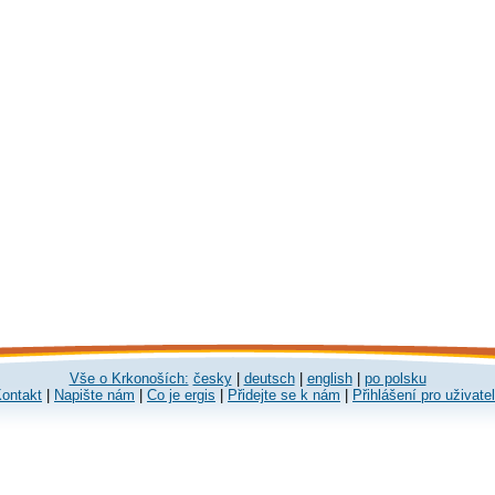
Vše o Krkonoších:
česky
|
deutsch
|
english
|
po polsku
ontakt
|
Napište nám
|
Co je ergis
|
Přidejte se k nám
|
Přihlášení pro uživate