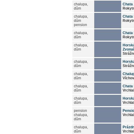
chalupa,
Chata
dům
Rokytn
chalupa,
Chata 
dům
Rokytn
pension
chalupa,
Chata 
dům
Rokytn
chalupa,
Horsk
dům
Zvona
Strážn
chalupa,
Horsk
dům
Strážn
chalupa,
Chalu
dům
Víchov
chalupa,
Chata
dům
Vrchla
chalupa,
Horská
dům
Vrchla
pension
Pensi
chalupa,
Vrchla
dům
chalupa,
Prázd
dům
Vrchla