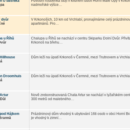
n U básníka
Původní roubenka stojí v klidném údolí Horní Malé Úpy v Krk
Úpa
nadmořské výšce…
 dvůr
V Krkonoších, 10 km od Vrchlabí, pronajímáme celý prázdnino
čné
apartmánů. Pro…
a u Říhů
Chalupa u Říhů se nachází v centru Skiparku Dolní Dvůr. Přivítá
Dvůr
Krkonoš na břehu…
Hillhouse
Dům leží na úpatí Krkonoš v Čermné, mezi Trutnovem a Vrchla
ná
on Droomhuis
Dům leží na úpatí Krkonoš v Čermné, mezi Trutnovem a Vrchla
ná
Artur
Nově zrekonstruovaná Chata Artur se nachází v lyžařském cen
Důl
300 metrů od malebného…
 pod Hájkem
Prázdninový dům vhodný k ubytování 16ti osob v obci Horní B
Branná
je vhodný k zimní…