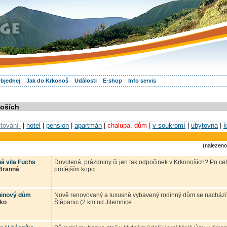
objednej
Jak do Krkonoš
Události
E-shop
Info servis
oších
tování-
|
hotel
|
pension
|
apartmán
|
chalupa, dům
|
v soukromí
|
ubytovna
|
(nalezeno
á vila Fuchs
Dovolená, prázdniny či jen tak odpočinek v Krkonoších? Po celý
Branná
protějším kopci…
ninový dům
Nově renovovaný a luxusně vybavený rodinný dům se nachází v
ko
Štěpanic (2 km od Jilemnice…