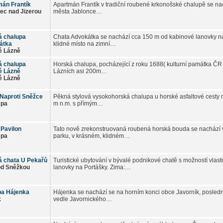
án Frantík
Apartmán Frantík v tradiční roubené krkonošské chalupě se nac
ec nad Jizerou
města Jablonce…
á chalupa
Chata Advokátka se nachází cca 150 m od kabinové lanovky 
átka
klidné místo na zimní…
é Lázně
á chalupa
Horská chalupa, pocházející z roku 1688( kulturní památka ČR 
é Lázně
Lázních asi 200m…
é Lázně
Naproti Sněžce
Pěkná stylová vysokohorská chalupa u horské asfaltové cesty
Úpa
m n.m. s přímým…
Pavilon
Tato nově zrekonstruovaná roubená horská bouda se nachází
Úpa
parku, v krásném, klidném…
 chata U Pekařů
Turistické ubytování v bývalé podnikové chatě s možností vlastn
od Sněžkou
lanovky na Portášky. Zima:…
pa Hájenka
Hájenka se nachází se na horním konci obce Javorník, posledn
k
vedle Javornického…