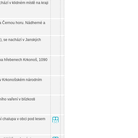
hází v klidném místě na kraji
na Černou horu. Nádherné a
), se nachází v Janských
 na hřebenech Krkonoš, 1090
 v Krkonošském národním
ího vaření v blízkosti
í chalupa v obci pod lesem