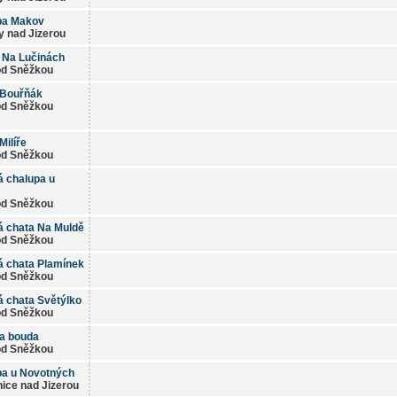
pa Makov
 nad Jizerou
 Na Lučinách
od Sněžkou
 Bouřňák
od Sněžkou
Milíře
od Sněžkou
 chalupa u
od Sněžkou
 chata Na Muldě
od Sněžkou
 chata Plamínek
od Sněžkou
 chata Světýlko
od Sněžkou
a bouda
od Sněžkou
pa u Novotných
ice nad Jizerou