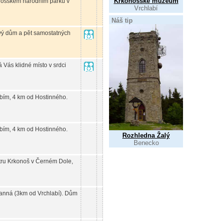
Krkonošské muzeum
onošském národním parku v
Vrchlabí
Náš tip
vý dům a pět samostatných
 Vás klidné místo v srdci
bím, 4 km od Hostinného.
bím, 4 km od Hostinného.
Rozhledna Žalý
Benecko
tru Krkonoš v Černém Dole,
ranná (3km od Vrchlabí). Dům