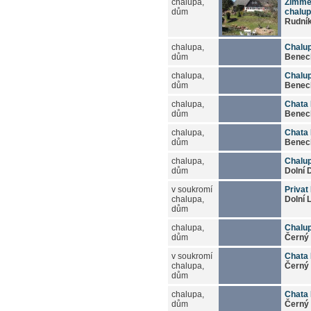
chalupa,
Zimme
dům
chalu
Rudní
chalupa,
Chalu
dům
Benec
chalupa,
Chalu
dům
Benec
chalupa,
Chata 
dům
Benec
chalupa,
Chata 
dům
Benec
chalupa,
Chalup
dům
Dolní 
v soukromí
Privat
chalupa,
Dolní 
dům
chalupa,
Chalup
dům
Černý 
v soukromí
Chata 
chalupa,
Černý 
dům
chalupa,
Chata 
dům
Černý 