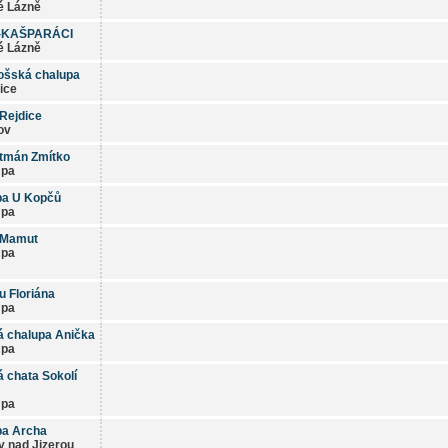
é Lázně
-KAŠPARÁCI
é Lázně
ošská chalupa
ice
Rejdice
ov
rtmán Zmítko
Úpa
pa U Kopčů
Úpa
 Mamut
Úpa
u Floriána
Úpa
 chalupa Anička
Úpa
 chata Sokolí
Úpa
pa Archa
 nad Jizerou