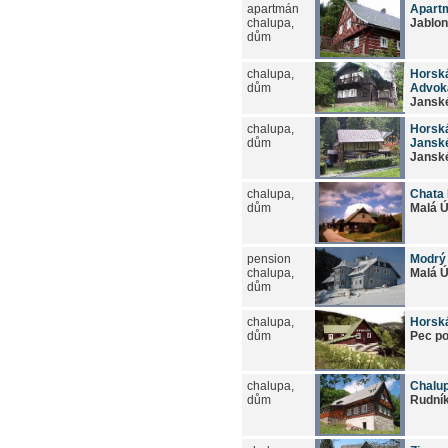
apartmán
Apartm
chalupa,
Jablon
dům
chalupa,
Horsk
dům
Advok
Jansk
chalupa,
Horsk
dům
Jansk
Jansk
chalupa,
Chata 
dům
Malá 
pension
Modrý 
chalupa,
Malá 
dům
chalupa,
Horská
dům
Pec p
chalupa,
Chalu
dům
Rudní