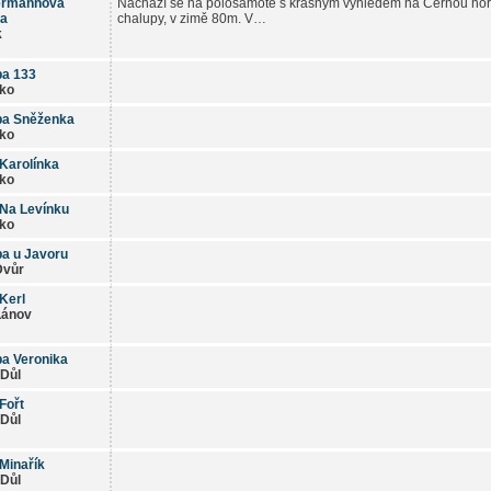
rmannova
Nachází se na polosamotě s krásným výhledem na Černou horu
pa
chalupy, v zimě 80m. V…
k
pa 133
ko
pa Sněženka
ko
Karolínka
ko
Na Levínku
ko
a u Javoru
Dvůr
 Kerl
Lánov
a Veronika
Důl
Fořt
Důl
Minařík
Důl