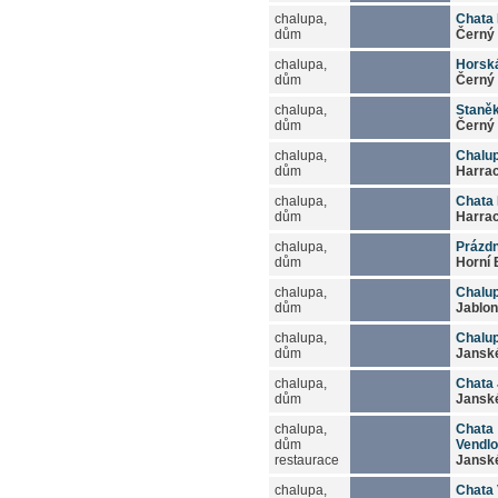
chalupa,
Chata
dům
Černý 
chalupa,
Horská
dům
Černý 
chalupa,
Staněk
dům
Černý 
chalupa,
Chalu
dům
Harra
chalupa,
Chata
dům
Harra
chalupa,
Prázd
dům
Horní 
chalupa,
Chalup
dům
Jablon
chalupa,
Chalu
dům
Jansk
chalupa,
Chata 
dům
Jansk
chalupa,
Chata
dům
Vendlo
restaurace
Jansk
chalupa,
Chata 