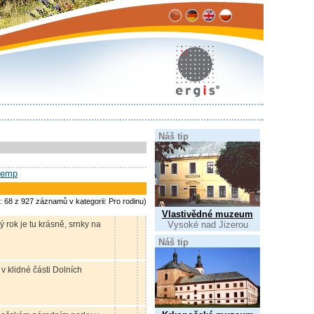
Náš tip
kemp
: 68 z 927 záznamů v kategorii: Pro rodinu)
Vlastivědné muzeum
Vysoké nad Jizerou
 rok je tu krásně, srnky na
Náš tip
 klidné části Dolních