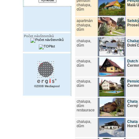
pension
Penzio
chalupa,
Malá 
dům
apartmán
Selský
chalupa,
Prose
dům
Počet návštevníků
chalupa,
Chalup
dům
Dolní 
chalupa,
Dutch 
dům
Čerm
chalupa,
Pensi
dům
Čerm
©2008 Mediapool
chalupa,
Chata 
dům
Černý 
restaurace
chalupa,
Chata
dům
Horní 