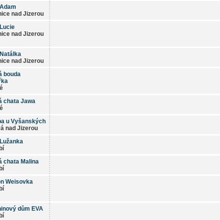
 Adam
ice nad Jizerou
Lucie
ice nad Jizerou
Natálka
ice nad Jizerou
á bouda
řka
é
á chata Jawa
é
pa u Vyšanských
á nad Jizerou
 Lužanka
bí
 chata Malina
bí
on Weisovka
bí
ninový dům EVA
bí