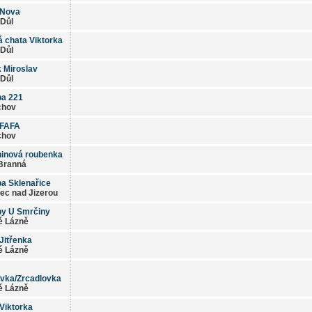
 Nova
Důl
 chata Viktorka
Důl
 Miroslav
Důl
pa 221
chov
 FAFA
chov
ninová roubenka
Branná
a Sklenařice
ec nad Jizerou
py U Smrčiny
é Lázně
Jitřenka
é Lázně
vka/Zrcadlovka
é Lázně
Viktorka