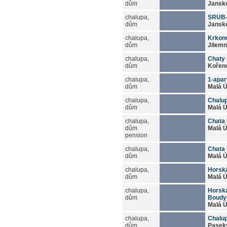
dům
Jansk
chalupa,
SRUB
dům
Jansk
chalupa,
Krkon
dům
Jilemn
chalupa,
Chaty 
dům
Kořen
chalupa,
1-apa
dům
Malá 
chalupa,
Chalu
dům
Malá 
chalupa,
Chata
dům
Malá 
pension
chalupa,
Chata 
dům
Malá 
chalupa,
Horská
dům
Malá 
chalupa,
Horská
dům
Boudy
Malá 
chalupa,
Chalu
dům
Paseky