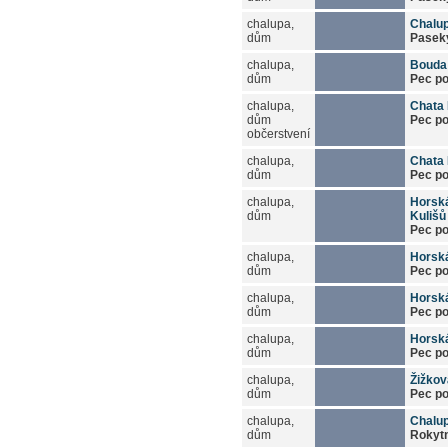
chalupa,
Chalu
dům
Paseky
chalupa,
Bouda
dům
Pec p
chalupa,
Chata
dům
Pec p
občerstvení
chalupa,
Chata 
dům
Pec p
chalupa,
Horská
dům
Kulišů
Pec p
chalupa,
Horská
dům
Pec p
chalupa,
Horská
dům
Pec p
chalupa,
Horská
dům
Pec p
chalupa,
Žižkov
dům
Pec p
chalupa,
Chalu
dům
Rokytn