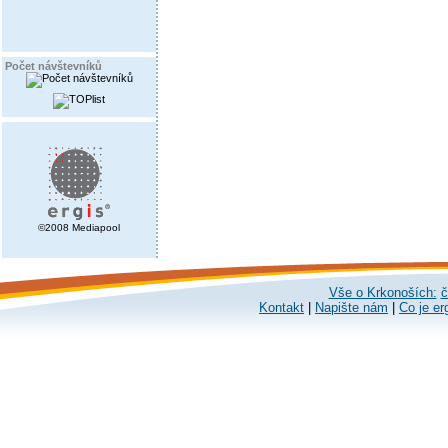
Počet návštevníků
©2008 Mediapool
Vše o Krkonoších:
č
Kontakt
|
Napište nám
|
Co je er