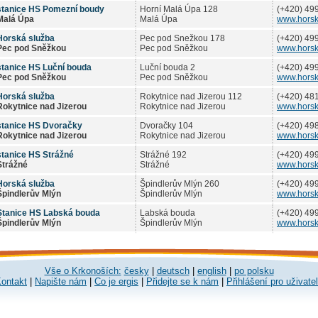
stanice HS Pomezní boudy
Horní Malá Úpa 128
(+420) 49
Malá Úpa
Malá Úpa
www.horsk
Horská služba
Pec pod Snežkou 178
(+420) 49
Pec pod Sněžkou
Pec pod Sněžkou
www.horsk
stanice HS Luční bouda
Luční bouda 2
(+420) 49
Pec pod Sněžkou
Pec pod Sněžkou
www.horsk
Horská služba
Rokytnice nad Jizerou 112
(+420) 48
Rokytnice nad Jizerou
Rokytnice nad Jizerou
www.horsk
stanice HS Dvoračky
Dvoračky 104
(+420) 49
Rokytnice nad Jizerou
Rokytnice nad Jizerou
www.horsk
stanice HS Strážné
Strážné 192
(+420) 49
Strážné
Strážné
www.horsk
Horská služba
Špindlerův Mlýn 260
(+420) 49
Špindlerův Mlýn
Špindlerův Mlýn
www.horsk
Stanice HS Labská bouda
Labská bouda
(+420) 49
Špindlerův Mlýn
Špindlerův Mlýn
www.horsk
Vše o Krkonoších:
česky
|
deutsch
|
english
|
po polsku
ontakt
|
Napište nám
|
Co je ergis
|
Přidejte se k nám
|
Přihlášení pro uživate