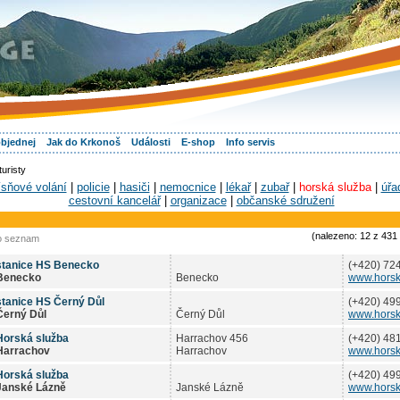
objednej
Jak do Krkonoš
Události
E-shop
Info servis
uristy
ísňové volání
|
policie
|
hasiči
|
nemocnice
|
lékař
|
zubař
|
horská služba
|
úřa
cestovní kancelář
|
organizace
|
občanské sdružení
(nalezeno: 12 z 431 
o seznam
stanice HS Benecko
(+420) 72
Benecko
Benecko
www.horsk
stanice HS Černý Důl
(+420) 49
Černý Důl
Černý Důl
www.horsk
Horská služba
Harrachov 456
(+420) 48
Harrachov
Harrachov
www.horsk
Horská služba
(+420) 49
Janské Lázně
Janské Lázně
www.horsk