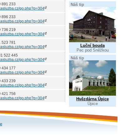
9 891 233
Náš tip
asluzba.cz/go.php?p=304
9 896 233
asluzba.cz/go.php?p=304
9 736 219
asluzba.cz/go.php?p=304
1 523 781
Luční bouda
asluzba.cz/go.php?p=304
Pec pod Sněžkou
81 522 445
Náš tip
asluzba.cz/go.php?p=304
9 434 177
asluzba.cz/go.php?p=304
9 433 239
asluzba.cz/go.php?p=304
9 421 756
asluzba.cz/go.php?p=304
Hvězdárna Úpice
Úpice
le