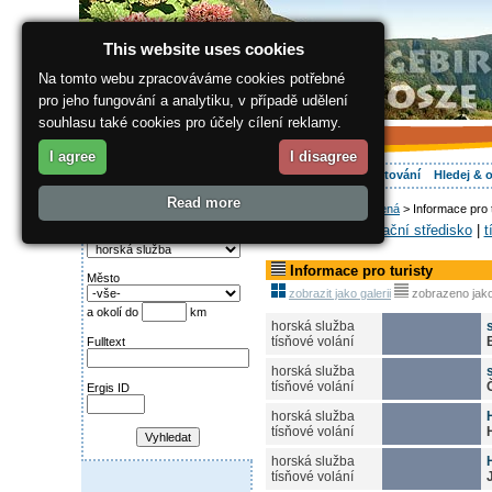
This website uses cookies
Na tomto webu zpracováváme cookies potřebné
pro jeho fungování a analytiku, v případě udělení
souhlasu také cookies pro účely cílení reklamy.
I agree
I disagree
O regionu
Aktivně
Relax
Vaše dovolená
Ubytování
Hledej & 
Read more
ergis.cz
>
Vaše dovolená
> Informace pro t
Najděte si:
Instituce-
|
informační středisko
|
t
Kategorie
Informace pro turisty
Město
zobrazit jako galerii
zobrazeno jak
a okolí do
km
horská služba
tísňové volání
Fulltext
horská služba
tísňové volání
Ergis ID
horská služba
tísňové volání
horská služba
tísňové volání