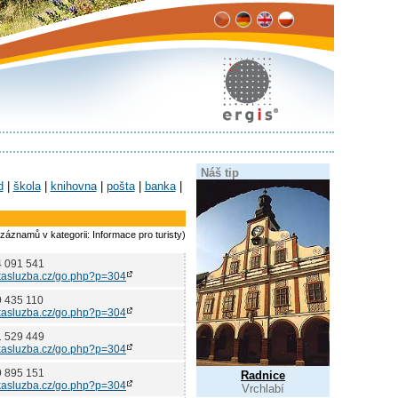
Náš tip
d
|
škola
|
knihovna
|
pošta
|
banka
|
záznamů v kategorii: Informace pro turisty)
4 091 541
asluzba.cz/go.php?p=304
9 435 110
asluzba.cz/go.php?p=304
1 529 449
asluzba.cz/go.php?p=304
9 895 151
Radnice
asluzba.cz/go.php?p=304
Vrchlabí