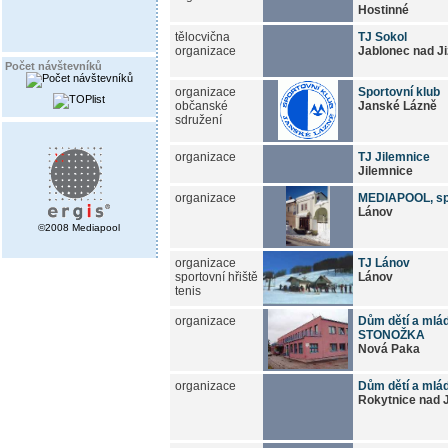
Hostinné
tělocvična
TJ Sokol
organizace
Jablonec nad J
Počet návštevníků
organizace
Sportovní klub
občanské
Janské Lázně
sdružení
organizace
TJ Jilemnice
Jilemnice
organizace
MEDIAPOOL, spol
Lánov
©2008 Mediapool
organizace
TJ Lánov
sportovní hřiště
Lánov
tenis
organizace
Dům dětí a mlá
STONOŽKA
Nová Paka
organizace
Dům dětí a mlá
Rokytnice nad 