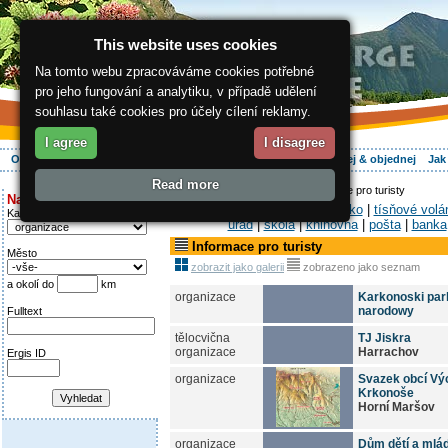
This website uses cookies
Na tomto webu zpracováváme cookies potřebné
pro jeho fungování a analytiku, v případě udělení
souhlasu také cookies pro účely cílení reklamy.
I agree
I disagree
O regionu
Aktivně
Relax
Vaše dovolená
Ubytování
Hledej & objednej
Jak
Read more
ergis.cz
>
Vaše dovolená
> Informace pro turisty
Najděte si:
Instituce-
|
informační středisko
|
tísňové volá
Kategorie
úřad
|
škola
|
knihovna
|
pošta
|
banka
Informace pro turisty
Město
zobrazit jako galerii
zobrazeno jako seznam
a okolí do
km
organizace
Karkonoski par
narodowy
Fulltext
tělocvična
TJ Jiskra
organizace
Harrachov
Ergis ID
organizace
Svazek obcí Vý
Krkonoše
Horní Maršov
organizace
Dům dětí a mlá