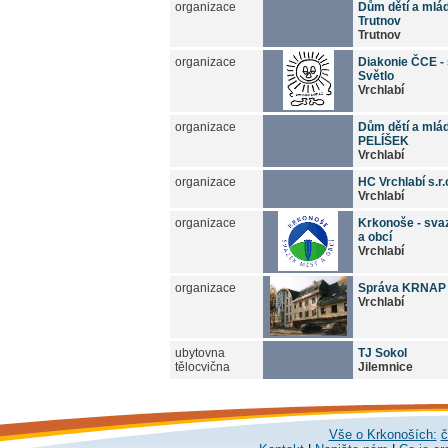
organizace
Dům dětí a mlá
Trutnov
Trutnov
organizace
Diakonie ČCE - 
Světlo
Vrchlabí
organizace
Dům dětí a mlá
PELÍŠEK
Vrchlabí
organizace
HC Vrchlabí s.r.
Vrchlabí
organizace
Krkonoše - sva
a obcí
Vrchlabí
organizace
Správa KRNAP
Vrchlabí
ubytovna
TJ Sokol
tělocvična
Jilemnice
Vše o Krkonoších:
č