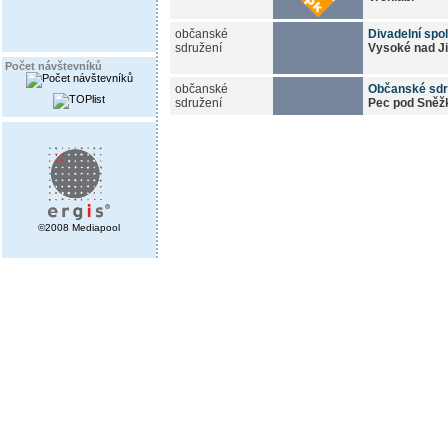
občanské
Divadelní spo
sdružení
Vysoké nad J
Počet návštevníků
občanské
Občanské sdr
sdružení
Pec pod Sněž
©2008 Mediapool