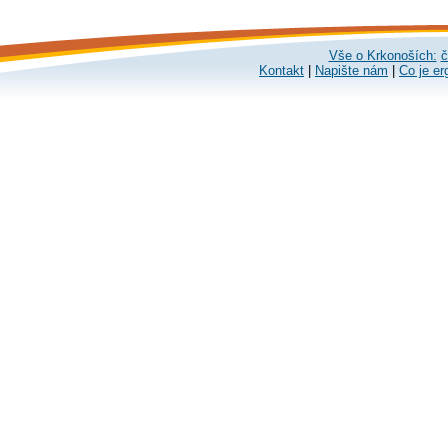
Vše o Krkonoších:
č
Kontakt
|
Napište nám
|
Co je er