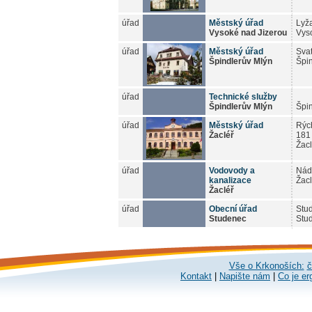
úřad
Městský úřad
Lyž
Vysoké nad Jizerou
Vys
úřad
Městský úřad
Sva
Špindlerův Mlýn
Špi
úřad
Technické služby
Špindlerův Mlýn
Špi
úřad
Městský úřad
Rýc
Žacléř
181
Žacl
úřad
Vodovody a
Nád
kanalizace
Žacl
Žacléř
úřad
Obecní úřad
Stu
Studenec
Stu
Vše o Krkonoších:
č
Kontakt
|
Napište nám
|
Co je er