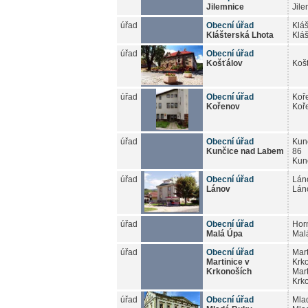
Jilemnice
Jil
úřad
Obecní úřad
Kláš
Klášterská Lhota
Kláš
úřad
Obecní úřad
Košťálov
Koš
úřad
Obecní úřad
Koř
Kořenov
Koř
úřad
Obecní úřad
Kun
Kunčice nad Labem
86
Kun
úřad
Obecní úřad
Lán
Lánov
Lán
úřad
Obecní úřad
Hor
Malá Úpa
Mal
úřad
Obecní úřad
Mart
Martinice v
Krk
Krkonoších
Mart
Krk
úřad
Obecní úřad
Mla