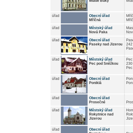
Mladé Buky
Mla
úřad
Obecní úřad
Mří
Mříčná
Mří
úřad
Městský úřad
Mas
Nová Paka
Nov
úřad
Obecní úřad
Pas
Paseky nad Jizerou
242
Pas
úřad
Městský úřad
Pec
Pec pod Sněžkou
230
Pec
úřad
Obecní úřad
Pon
Poniklá
Pon
úřad
Obecní úřad
Prosečné
Pro
úřad
Městský úřad
Hor
Rokytnice nad
Rok
Jizerou
Jize
úřad
Obecní úřad