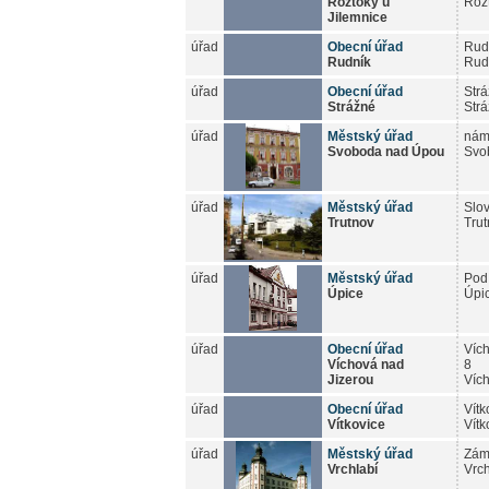
Roztoky u
Rozt
Jilemnice
úřad
Obecní úřad
Rud
Rudník
Rud
úřad
Obecní úřad
Str
Strážné
Str
úřad
Městský úřad
nám
Svoboda nad Úpou
Svo
úřad
Městský úřad
Slo
Trutnov
Tru
úřad
Městský úřad
Pod
Úpice
Úpi
úřad
Obecní úřad
Víc
Víchová nad
8
Jizerou
Víc
úřad
Obecní úřad
Vítk
Vítkovice
Vítk
úřad
Městský úřad
Zám
Vrchlabí
Vrch