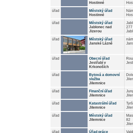
Hostinné
Hos
úřad
Městský úřad
Nám
Hostinné
Hos
úřad
Městský úřad
Jab
Jablonec nad
277
Jizerou
Jab
úřad
Městský úřad
nám
Janské Lázně
Jan
úřad
Obecní úřad
Rou
Jestřabí v
Jest
Krkonoších
úřad
Bytová a domovní
Dol
služba
Jil
Jilemnice
úřad
Finanční úřad
Jun
Jilemnice
Jil
úřad
Katastrální úřad
Tyr
Jilemnice
Jil
úřad
Městský úřad
Mas
Jilemnice
82
Jil
úřad
Úřad práce
Vald