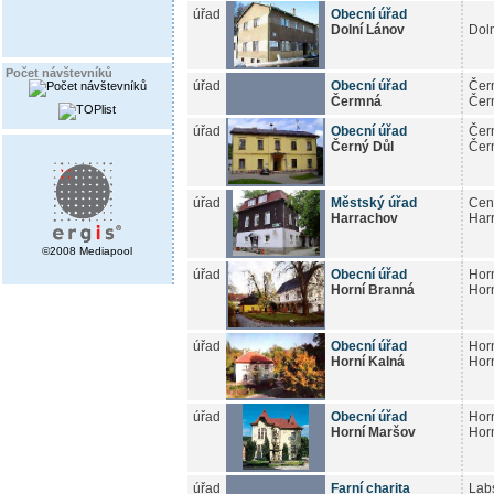
úřad
Obecní úřad
Dolní Lánov
Dol
Počet návštevníků
úřad
Obecní úřad
Čer
Čermná
Čer
úřad
Obecní úřad
Čer
Černý Důl
Čer
úřad
Městský úřad
Cen
Harrachov
Har
©2008 Mediapool
úřad
Obecní úřad
Hor
Horní Branná
Hor
úřad
Obecní úřad
Hor
Horní Kalná
Hor
úřad
Obecní úřad
Hor
Horní Maršov
Hor
úřad
Farní charita
Lab