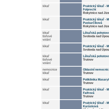
lékař
Praktický lékař - 
Folprecht
Rokytnice nad Jiz
lékař
Praktický lékař - 
Puskarčíková
Rokytnice nad Jiz
lékař
Lékařská pohotov
tísňové
Svoboda nad Úpou
volání
lékař
Praktický lékař - 
Svoboda nad Úpou
lékař
Lékařská pohotov
tísňové
Trutnov
volání
nemocnice
Oblastní nemocnic
lékař
Trutnov
lékař
Poliklinika Masary
Trutnov
lékař
Praktický lékař - M
Faifrová
Trutnov
lékař
Praktický lékař - M
Karásková