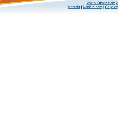
Vše o Krkonoších:
č
Kontakt
|
Napište nám
|
Co je er