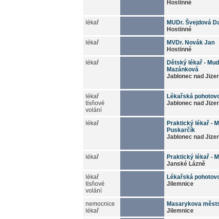
Hostinné
lékař
MUDr. Švejdová D
Hostinné
lékař
MVDr. Novák Jan
Hostinné
lékař
Dětský lékař - Mud
Mazánková
Jablonec nad Jize
lékař
Lékařská pohotov
tísňové
Jablonec nad Jize
volání
lékař
Praktický lékař - 
Puskarčík
Jablonec nad Jize
lékař
Praktický lékař - 
Janské Lázně
lékař
Lékařská pohotov
tísňové
Jilemnice
volání
nemocnice
Masarykova měst
lékař
Jilemnice