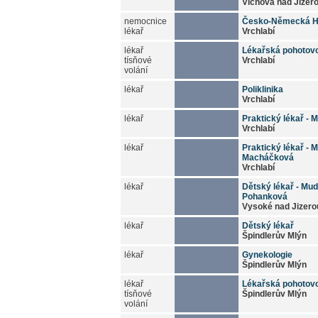
Víchová nad Jizer
nemocnice
Česko-Německá H
lékař
Vrchlabí
lékař
Lékařská pohotov
tísňové
Vrchlabí
volání
lékař
Poliklinika
Vrchlabí
lékař
Praktický lékař - 
Vrchlabí
lékař
Praktický lékař - M
Macháčková
Vrchlabí
lékař
Dětský lékař - Mud
Pohanková
Vysoké nad Jizero
lékař
Dětský lékař
Špindlerův Mlýn
lékař
Gynekologie
Špindlerův Mlýn
lékař
Lékařská pohotov
tísňové
Špindlerův Mlýn
volání