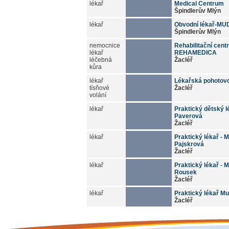
lékař
Medical Centrum
Špindlerův Mlýn
lékař
Obvodní lékař-MUD
Špindlerův Mlýn
nemocnice
Rehabilitační cen
lékař
REHAMEDICA
léčebná
Žacléř
kůra
lékař
Lékařská pohotov
tísňové
Žacléř
volání
lékař
Praktický dětský l
Paverová
Žacléř
lékař
Praktický lékař - 
Pajskrová
Žacléř
lékař
Praktický lékař - 
Rousek
Žacléř
lékař
Praktický lékař Mu
Žacléř