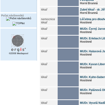
Horní Branná
lékař
Zubní lékař - dr. J
Horní Branná
Počet návštevníků
nemocnice
Léčebna pro dlou
lékař
Hostinné
lékař
MUDr. Černý Jaro
Hostinné
lékař
MUDr. Erlebach Li
Hostinné
lékař
MUDr. Halaxová J
©2008 Mediapool
Hostinné
lékař
MUDr. Kavan Libor
Hostinné
lékař
MUDr. Kuhn-Gaber
Hostinné
lékař
MUDr. Palánová O
Hostinné
lékař
MUDr. Veselá Nad