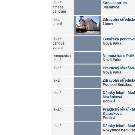
lékař
Sano centrum
fitness
Jilemnice
centrum
lékař
Zdravotní středisk
zubař
Lánov
lékař
Lékařská pohotov
tísňové
Nová Paka
volání
nemocnice
Nemocnice s Polik
lékař
Nová Paka
lékař
Praktický lékař-M
Nová Paka
lékař
Zdravotní středisko
Pec pod Sněžkou
lékař
Dětský lékař - Mud
Mazánková
Poniklá
lékař
Praktický lékař - M
Karásková
Poniklá
lékař
Dětský lékař - Mud
Rokytnice nad Jiz