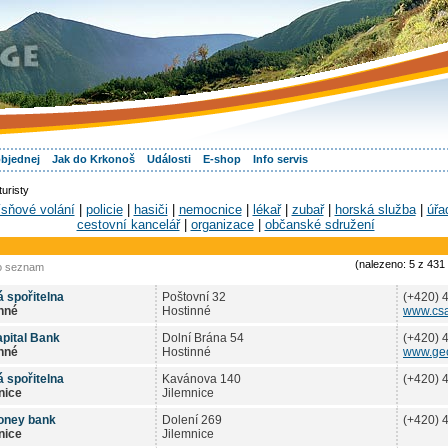
objednej
Jak do Krkonoš
Události
E-shop
Info servis
uristy
ísňové volání
|
policie
|
hasiči
|
nemocnice
|
lékař
|
zubař
|
horská služba
|
úřa
cestovní kancelář
|
organizace
|
občanské sdružení
(nalezeno: 5 z 431 
o seznam
 spořitelna
Poštovní 32
(+420) 
nné
Hostinné
www.csa
pital Bank
Dolní Brána 54
(+420) 
nné
Hostinné
www.gec
 spořitelna
Kavánova 140
(+420) 
nice
Jilemnice
oney bank
Dolení 269
(+420) 
nice
Jilemnice