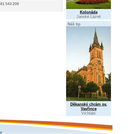
481 543 209
Kolonáda
Janské Lázně
Náš tip
Děkanský chrám sv.
Vavřince
Vrchlabí
le