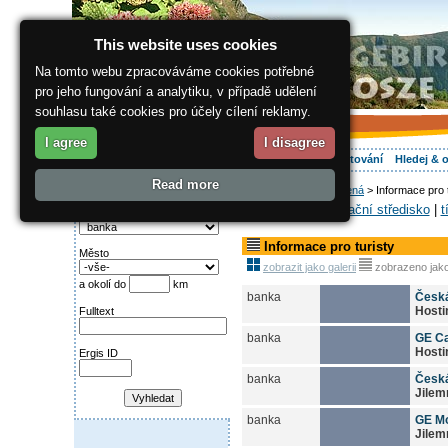
This website uses cookies
Na tomto webu zpracováváme cookies potřebné
pro jeho fungování a analytiku, v případě udělení
souhlasu také cookies pro účely cílení reklamy.
I agree
I disagree
O regionu
Aktivně
Relax
Vaše dovolená
Ubytování
Hledej & 
Read more
ergis.cz
>
Vaše dovolená
> Informace pro t
Najděte si:
Instituce-
|
informační středisko
|
t
Kategorie
Informace pro turisty
Město
zobrazit jako galerii
zobrazeno jak
a okolí do
km
banka
Česká
Hosti
Fulltext
banka
GE Ca
Hosti
Ergis ID
banka
Česká
Jilem
banka
GE M
Jilem