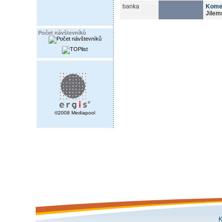
banka
Kome
Jilem
Počet návštevníků
©2008 Mediapool
K