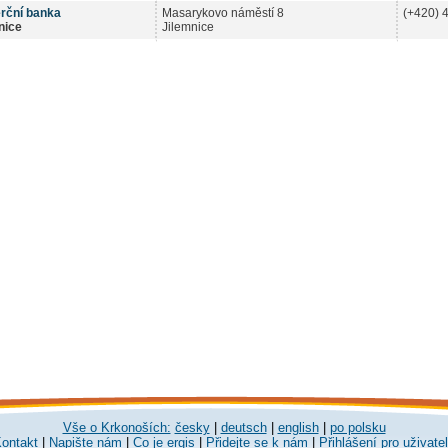
rční banka
Masarykovo náměstí 8
(+420) 
nice
Jilemnice
Vše o Krkonoších:
česky
|
deutsch
|
english
|
po polsku
ontakt
|
Napište nám
|
Co je ergis
|
Přidejte se k nám
|
Přihlášení pro uživate