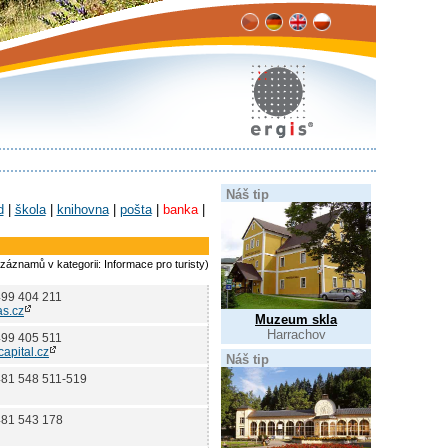
Náš tip
d
|
škola
|
knihovna
|
pošta
|
banka
|
záznamů v kategorii: Informace pro turisty)
499 404 211
s.cz
Muzeum skla
Harrachov
499 405 511
apital.cz
Náš tip
481 548 511-519
481 543 178