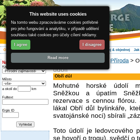
This website uses cookies
Na tomto webu zpracováváme cookies potřebné
pro jeho fungování a analytiku, v případě udělení
souhlasu také cookies pro účely cílení reklamy.
I agree
I disagree
O regionu
Aktivně
Relax
Vaše dovolená
Ubytování
Hledej & objednej
Jak
Read more
ergis.cz
>
O regionu
>
Příroda
> Ob
Najděte si:
Kategorie
údolí
Obří důl
Město
Mohutné horské údolí 
a okolí do
km
Sněžkou a úpatím Sněžky
Fulltext
rezervace s cennou flórou. J
lákal Obří důl bylinkáře, kt
Ergis ID
svatojánské noci) sbírali „záz
Toto údolí je ledovcového 
se hovoří o trogu), svědčí o t