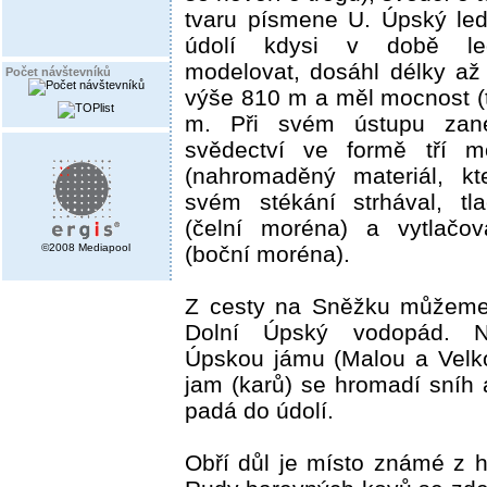
tvaru písmene U. Úpský led
údolí kdysi v době le
modelovat, dosáhl délky až
Počet návštevníků
výše 810 m a měl mocnost (
m. Při svém ústupu zan
svědectví ve formě tří m
(nahromaděný materiál, kt
svém stékání strhával, tl
(čelní moréna) a vytlačov
©2008 Mediapool
(boční moréna).
Z cesty na Sněžku můžeme 
Dolní Úpský vodopád. N
Úpskou jámu (Malou a Velk
jam (karů) se hromadí sníh 
padá do údolí.
Obří důl je místo známé z hi