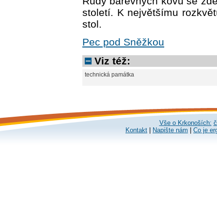
Rudy barevných kovů se zde
století. K největšímu rozkvě
stol.
Pec pod Sněžkou
Viz též:
technická památka
Vše o Krkonoších:
č
Kontakt
|
Napište nám
|
Co je er