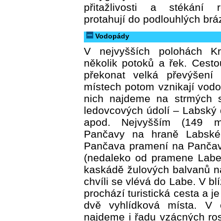
přitažlivosti a stékání 
protahují do podlouhlých brá
Vodopády
V nejvyšších polohách K
několik potoků a řek. Cest
překonat velká převýšení
místech potom vznikají vodo
nich najdeme na strmých s
ledovcových údolí – Labský
apod. Nejvyšším (149 
Pančavy na hraně Labské
Pančava pramení na Pančavs
(nedaleko od pramene Labe
kaskádě žulových balvanů n
chvíli se vlévá do Labe. V b
prochází turistická cesta a j
dvě vyhlídková místa. V 
najdeme i řadu vzácných rost