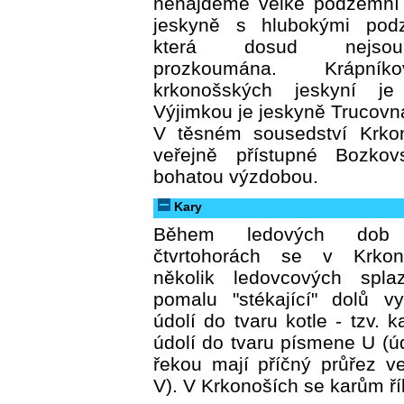
nenajdeme velké podzemní ř
jeskyně s hlubokými podz
která dosud nejsou
prozkoumána. Krápní
krkonošských jeskyní je
Výjimkou je jeskyně Trucovna 
V těsném sousedství Krko
veřejně přístupné Bozko
bohatou výzdobou.
Kary
Během ledových dob 
čtvrtohorách se v Krkono
několik ledovcových spl
pomalu "stékající" dolů vy
údolí do tvaru kotle - tzv. 
údolí do tvaru písmene U (
řekou mají příčný průřez v
V). V Krkonoších se karům ří