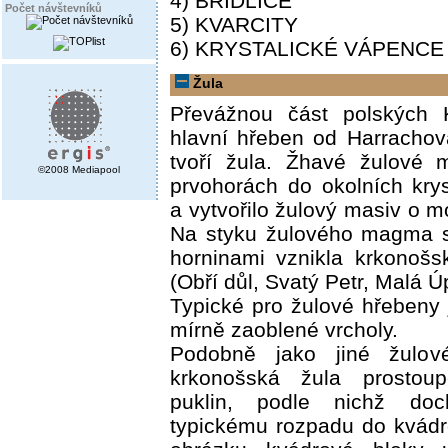
4) BŘIDLICE
Počet návštevníků
5) KVARCITY
6) KRYSTALICKÉ VÁPENCE
Žula
Převážnou část polských 
hlavní hřeben od Harracho
tvoří žula. Žhavé žulové 
©2008 Mediapool
prvohorách do okolních kryst
a vytvořilo žulový masiv o m
Na styku žulového magma s
horninami vznikla krkonošs
(Obří důl, Svatý Petr, Malá Ú
Typické pro žulové hřebeny
mírně zaoblené vrcholy.
Podobně jako jiné žulov
krkonošská žula prostou
puklin, podle nichž doc
typickému rozpadu do kvádr