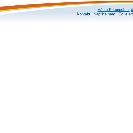
Vše o Krkonoších:
č
Kontakt
|
Napište nám
|
Co je er