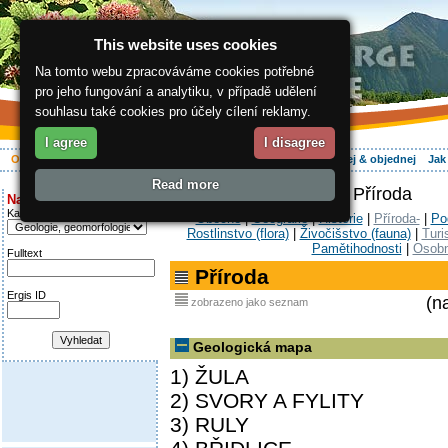
This website uses cookies
Na tomto webu zpracováváme cookies potřebné
pro jeho fungování a analytiku, v případě udělení
souhlasu také cookies pro účely cílení reklamy.
I agree
I disagree
O regionu
Aktivně
Relax
Vaše dovolená
Ubytování
Hledej & objednej
Jak
Read more
ergis.cz
>
O regionu
> Příroda
Najděte si:
Kategorie
Obecně
|
Geografie
|
Historie
|
Příroda-
|
Po
Rostlinstvo (flora)
|
Živočišstvo (fauna)
|
Turi
Pamětihodnosti
|
Osobn
Fulltext
Příroda
Ergis ID
(n
zobrazeno jako seznam
Geologická mapa
1) ŽULA
2) SVORY A FYLITY
3) RULY