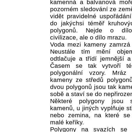
kamenná a balvanová moře.
pozorném sledování ze zem
vidět pravidelné uspořádán
do jakýchsi téměř kruhový
polygonů. Nejde o díl
civilizace, ale o dílo mrazu.
Voda mezi kameny zamrzá a
Neustále tím mění obj
odtlačuje a třídí jemnější 
Časem se tak vytvoří té
polygonální vzory. Mráz v
kameny ze středů polygonů
dvou polygonů jsou tak kame
sobě a staví se do nepřirozen
Některé polygony jsou 
kamenů, u jiných vyplňuje st
nebo zemina, na které se 
malé keříky.
Polygony na svazích se 