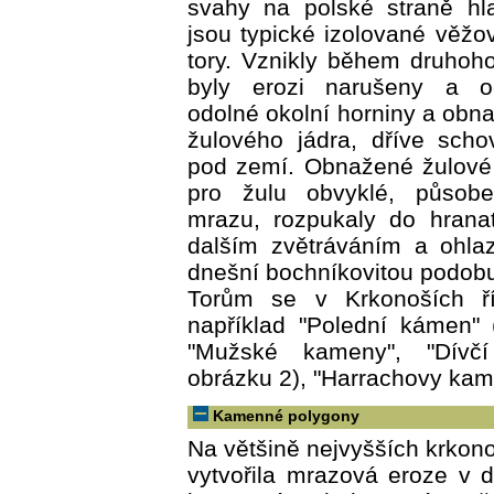
svahy na polské straně hl
jsou typické izolované věžov
tory. Vznikly během druhohor
byly erozi narušeny a 
odolné okolní horniny a obna
žulového jádra, dříve sch
pod zemí. Obnažené žulové 
pro žulu obvyklé, působ
mrazu, rozpukaly do hrana
dalším zvětráváním a ohla
dnešní bochníkovitou podob
Torům se v Krkonoších ř
například "Polední kámen" 
"Mužské kameny", "Dívč
obrázku 2), "Harrachovy kame
Kamenné polygony
Na většině nejvyšších krko
vytvořila mrazová eroze v 