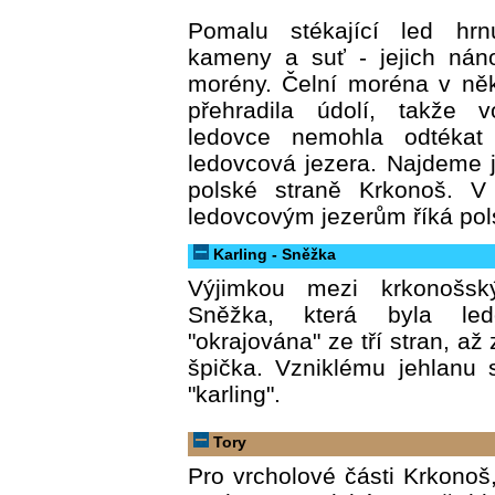
Pomalu stékající led hr
kameny a suť - jejich nán
morény. Čelní moréna v něk
přehradila údolí, takže v
ledovce nemohla odtékat
ledovcová jezera. Najdeme 
polské straně Krkonoš. V
ledovcovým jezerům říká pol
Karling - Sněžka
Výjimkou mezi krkonošsk
Sněžka, která byla led
"okrajována" ze tří stran, až
špička. Vzniklému jehlanu 
"karling".
Tory
Pro vrcholové části Krkonoš,