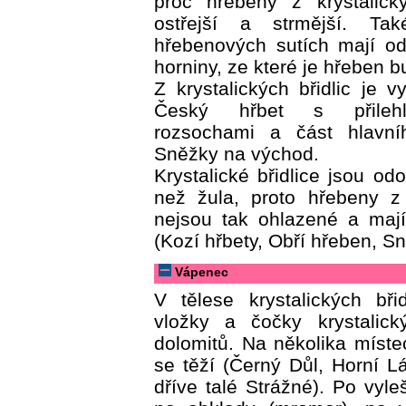
proč hřebeny z krystalický
ostřejší a strmější. T
hřebenových sutích mají od
horniny, ze které je hřeben 
Z krystalických břidlic je v
Český hřbet s přilehl
rozsochami a část hlavn
Sněžky na východ.
Krystalické břidlice jsou odo
než žula, proto hřebeny z
nejsou tak ohlazené a mají
(Kozí hřbety, Obří hřeben, Sně
Vápenec
V tělese krystalických bři
vložky a čočky krystalic
dolomitů. Na několika míst
se těží (Černý Důl, Horní L
dříve talé Strážné). Po vyle