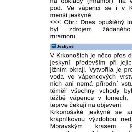
na obklady (mramor), na 
pod. Ve vápenci se i v Kr
menší jeskyně.
<<< Obr.: Dnes opuštěný l
byl zdrojem žádaného
mramoru.
Jeskyně
V Krkonoších je něco přes 
jeskyní, především při jej
jižním okraji. Vytvořila je 
voda ve vápencových vrstv
nich ani nemá přírodní vst
téměř všechny vchody byl
těžbě vápence v lomech.
teprve čekají na objevení.
Krkonošské jeskyně se ani
krápníkovou výzdobou neda
Moravským krasem. P