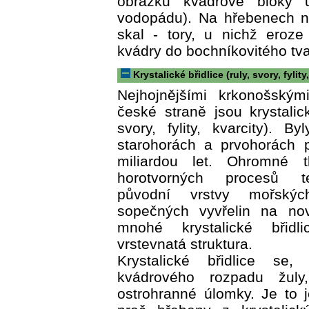
obrázku kvádrové bloky 
vodopádu). Na hřebenech n
skal - tory, u nichž eroze
kvádry do bochníkovitého tva
Krystalické břidlice (ruly, svory, fylity
Nejhojnějšími krkonošským
české straně jsou krystalick
svory, fylity, kvarcity). B
starohorách a prvohorách 
miliardou let. Ohromné t
horotvorných procesů te
původní vrstvy mořský
sopečných vyvřelin na nov
mnohé krystalické břidl
vrstevnatá struktura.
Krystalické břidlice se
kvádrového rozpadu žuly
ostrohranné úlomky. Je to 