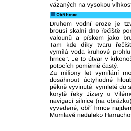
vázaných na vysokou vlhkost
Obří hrnce
Druhem vodní eroze je tzv
brousí skalní dno řečiště 
valounů a pískem jako br
Tam kde díky tvaru řečiště
vymílá voda kruhové prohlu
hrnce". Je to útvar v krkon
potocích poměrně častý.
Za miliony let vymílání m
dosáhnout úctyhodné hlou
pěkně vyvinuté, vymleté do 
korytě řeky Jizery u Vilé
navigací silnice (na obrázku
vyvedené, obří hrnce najde
Mumlavě nedaleko Harracho