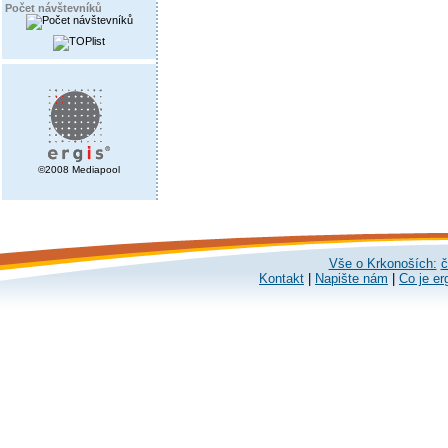
Počet návštevníků
©2008 Mediapool
Vše o Krkonoších:
č
Kontakt
|
Napište nám
|
Co je er