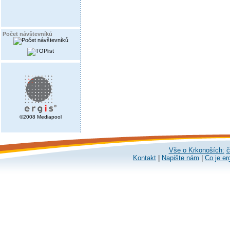
Počet návštevníků
©2008 Mediapool
Vše o Krkonoších:
č
Kontakt
|
Napište nám
|
Co je er