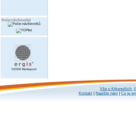
Počet návštevníků
©2008 Mediapool
Vše o Krkonoších:
č
Kontakt
|
Napište nám
|
Co je er