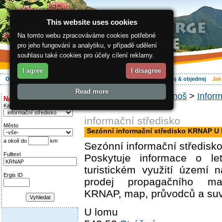
This website uses cookies
Na tomto webu zpracováváme cookies potřebné
pro jeho fungování a analytiku, v případě udělení
souhlasu také cookies pro účely cílení reklamy.
I agree
I disagree
O regionu
Aktivně
Relax
Vaše dovolená
Ubytování
Hledej & objednej
Jak
Read more
ergis.cz
>
Jak do Krkonoš
>
Inform
Najděte si:
KRNAP U lomu
Kategorie
informační středisko
Město
Sezónní informační středisko KRNAP U
a okolí do
km
Sezónní informační středisk
Fulltext
Poskytuje informace o l
turistickém využití území 
Ergis ID
prodej propagačního mat
KRNAP, map, průvodců a suv
U lomu