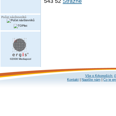
543 52
Strážné
Počet návštevníků
©2008 Mediapool
Vše o Krkonoších:
č
Kontakt
|
Napište nám
|
Co je er