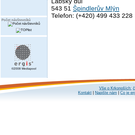
Labský důl
543 51
Špindlerův Mlýn
Telefon: (+420) 499 433 228
Počet návštevníků
©2008 Mediapool
Vše o Krkonoších:
č
Kontakt
|
Napište nám
|
Co je er