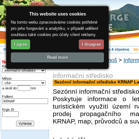
This website uses cookies
Na tomto webu zpracováváme cookies potřebné
pro jeho fungování a analytiku, v případě udělení
souhlasu také cookies pro účely cílení reklamy.
I agree
I disagree
O regionu
Aktivně
Relax
Vaše dovolená
Ubytování
Hledej & objednej
Jak
Read more
ergis.cz
>
Jak do Krkonoš
>
Inform
Najděte si:
KRNAP Labský důl
Kategorie
informační středisko
Město
Sezónní informační středisko KRNAP L
a okolí do
km
Sezónní informační středisk
Fulltext
Poskytuje informace o l
turistickém využití území 
Ergis ID
prodej propagačního mat
KRNAP, map, průvodců a suv