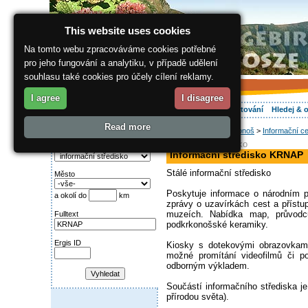
This website uses cookies
Na tomto webu zpracováváme cookies potřebné
pro jeho fungování a analytiku, v případě udělení
souhlasu také cookies pro účely cílení reklamy.
I agree
I disagree
O regionu
Aktivně
Relax
Vaše dovolená
Ubytování
Hledej & 
Read more
ergis.cz
>
Jak do Krkonoš
>
Informační ce
Najděte si:
informační středisko
Kategorie
Informační středisko KRNAP
Stálé informační středisko
Město
Poskytuje informace o národním pa
a okolí do
km
zprávy o uzavírkách cest a přístup
muzeích. Nabídka map, průvodců
Fulltext
podkrkonošské keramiky.
Ergis ID
Kiosky s dotekovými obrazovkami
možné promítání videofilmů či p
odborným výkladem.
Součástí informačního střediska je
přírodou světa).