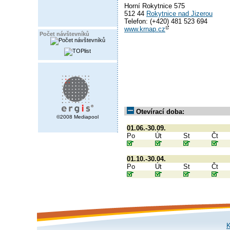
Horní Rokytnice 575
512 44
Rokytnice nad Jizerou
Telefon: (+420) 481 523 694
www.krnap.cz
Počet návštevníků
Otevírací doba:
©2008 Mediapool
01.06.-30.09.
Po
Út
St
Čt
01.10.-30.04.
Po
Út
St
Čt
K