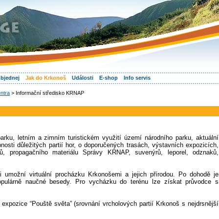
objednej
Jak do Krkonoš
Události
E-shop
Info servis
ntra
> Informační středisko KRNAP
rku, letním a zimním turistickém využití území národního parku, aktuální
nosti důležitých partií hor, o doporučených trasách, výstavních expozicích,
, propagačního materiálu Správy KRNAP, suvenýrů, leporel, odznaků,
 umožní virtuální procházku Krkonošemi a jejich přírodou. Po dohodě je
opulárně naučné besedy. Pro vycházku do terénu lze získat průvodce s
 expozice “Pouště světa” (srovnání vrcholových partií Krkonoš s nejdrsnější