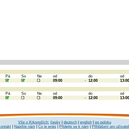
Pá
So
Ne
od
do
od
09:00
-
12:00
13:0
Pá
So
Ne
od
do
od
09:00
-
12:00
13:0
Vše o Krkonoších:
česky
|
deutsch
|
english
|
po polsku
ontakt
|
Napište nám
|
Co je ergis
|
Přidejte se k nám
|
Přihlášení pro uživate