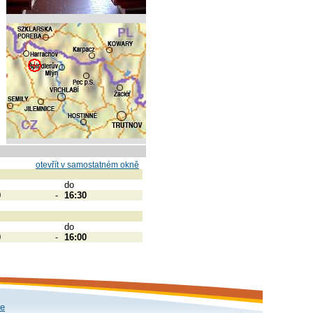
otevřít v samostatném okně
do
0
-
16:30
do
0
-
16:00
le