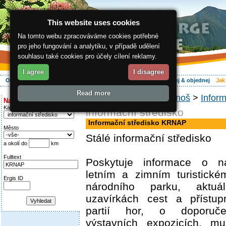
This website uses cookies
Na tomto webu zpracováváme cookies potřebné
pro jeho fungování a analytiku, v případě udělení
souhlasu také cookies pro účely cílení reklamy.
I agree
I disagree
O regionu
Aktivně
Relax
Vaše dovolená
Ubytování
Hledej & objednej
Jak
Read more
ergis.cz
>
Jak do Krkonoš
>
Inform
Najděte si:
Kategorie
informační středisko
Informační středisko KRNAP
Město
Stálé informační středisko
a okolí do
km
Fulltext
Poskytuje informace o n
letním a zimním turistické
Ergis ID
národního parku, aktu
uzavírkách cest a přístupn
partií hor, o doporuče
výstavních expozicích, mu