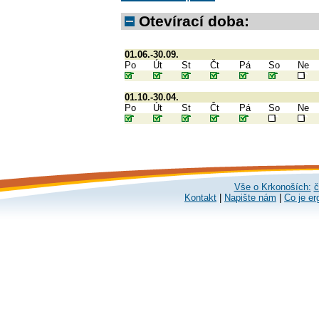
Otevírací doba:
01.06.-30.09.
Po
Út
St
Čt
Pá
So
Ne
01.10.-30.04.
Po
Út
St
Čt
Pá
So
Ne
Vše o Krkonoších:
č
Kontakt
|
Napište nám
|
Co je er