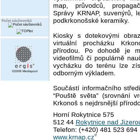
map, průvodců, propagač
Správy KRNAP, suvenýrů, le
podkrkonošské keramiky.
Počet návštevníků
Kiosky s dotekovými obra
virtuální procházku Krkon
přírodou. Po dohodě je m
videofilmů či populárně na
vycházku do terénu lze zí
©2008 Mediapool
odborným výkladem.
Součástí informačního střed
“Pouště světa” (srovnání vr
Krkonoš s nejdrsnější přírodo
Horní Rokytnice 575
512 44
Rokytnice nad Jizero
Telefon: (+420) 481 523 694
www.krnap.cz