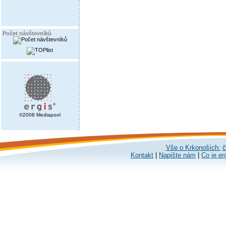
Počet návštevníků
©2008 Mediapool
Vše o Krkonoších:
č
Kontakt
|
Napište nám
|
Co je er