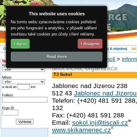
This website uses cookies
Na tomto webu zpracováváme cookies potřebné
pro jeho fungování a analytiku, v případě udělení
souhlasu také cookies pro účely cílení reklamy.
I agree
I disagree
O regionu
Aktivně
Relax
Vaše dovolená
Ubytování
Hledej & objednej
Jak
Read more
ergis.cz
>
Jak do Krkonoš
>
Inform
Najděte si:
Kategorie
tělocvična, organizace
TJ Sokol
Město
Jablonec nad Jizerou 238
a okolí do
km
512 43
Jablonec nad Jizerou
Fulltext
Telefon: (+420) 481 591 288
132
Ergis ID
Fax: (+420) 481 591 288
Email:
sokol.jnj@tiscali.cz
www.skikamenec.cz