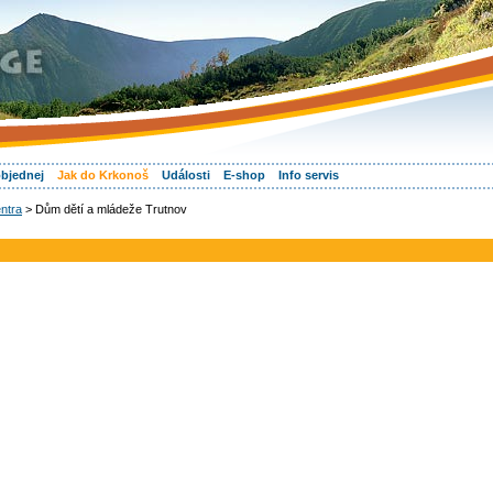
objednej
Jak do Krkonoš
Události
E-shop
Info servis
ntra
> Dům dětí a mládeže Trutnov