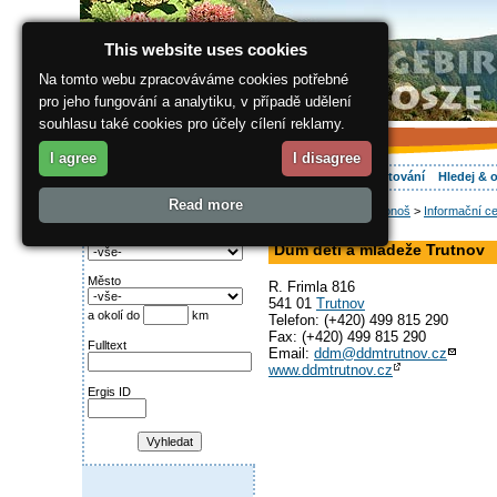
This website uses cookies
Na tomto webu zpracováváme cookies potřebné
pro jeho fungování a analytiku, v případě udělení
souhlasu také cookies pro účely cílení reklamy.
I agree
I disagree
O regionu
Aktivně
Relax
Vaše dovolená
Ubytování
Hledej & 
Read more
ergis.cz
>
Jak do Krkonoš
>
Informační ce
Najděte si:
organizace
Kategorie
Dům dětí a mládeže Trutnov
Město
R. Frimla 816
541 01
Trutnov
a okolí do
km
Telefon: (+420) 499 815 290
Fax: (+420) 499 815 290
Fulltext
Email:
ddm@ddmtrutnov.cz
www.ddmtrutnov.cz
Ergis ID