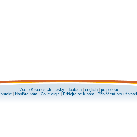
Vše o Krkonoších:
česky
|
deutsch
|
english
|
po polsku
ontakt
|
Napište nám
|
Co je ergis
|
Přidejte se k nám
|
Přihlášení pro uživate