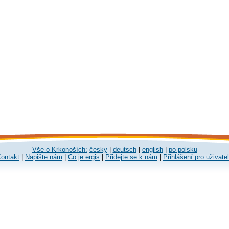
Vše o Krkonoších:
česky
|
deutsch
|
english
|
po polsku
ontakt
|
Napište nám
|
Co je ergis
|
Přidejte se k nám
|
Přihlášení pro uživate