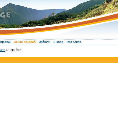
objednej
Jak do Krkonoš
Události
E-shop
Info servis
ntra
> Hotel Čert