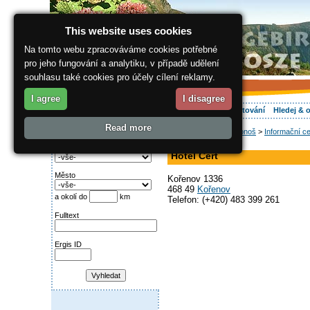
This website uses cookies
Na tomto webu zpracováváme cookies potřebné
pro jeho fungování a analytiku, v případě udělení
souhlasu také cookies pro účely cílení reklamy.
I agree
I disagree
O regionu
Aktivně
Relax
Vaše dovolená
Ubytování
Hledej & 
Read more
ergis.cz
>
Jak do Krkonoš
>
Informační ce
Najděte si:
hotel, restaurace
Kategorie
Hotel Čert
Město
Kořenov 1336
468 49
Kořenov
a okolí do
km
Telefon: (+420) 483 399 261
Fulltext
Ergis ID