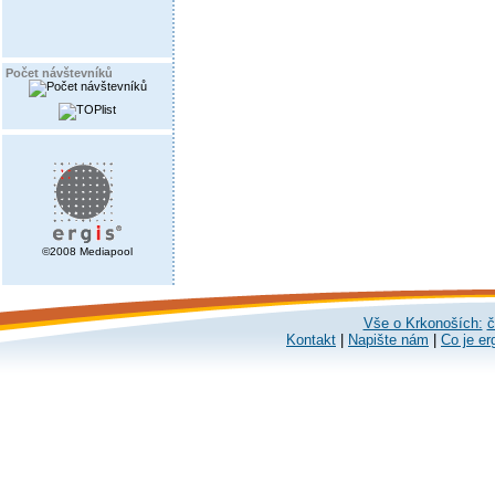
Počet návštevníků
©2008 Mediapool
Vše o Krkonoších:
č
Kontakt
|
Napište nám
|
Co je er