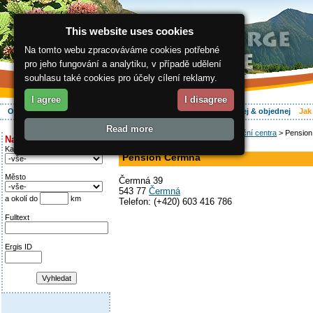
This website uses cookies
Na tomto webu zpracováváme cookies potřebné
pro jeho fungování a analytiku, v případě udělení
souhlasu také cookies pro účely cílení reklamy.
I agree
I disagree
O regionu
Aktivně
Relax
Vaše dovolená
Ubytování
Hledej & objednej
Jak
Read more
ergis.cz
>
Jak do Krkonoš
>
Informační centra
> Pensio
Najděte si:
pension, restaurace
Kategorie
Pension Čermná
Město
Čermná 39
543 77
Čermná
a okolí do
km
Telefon: (+420) 603 416 786
Fulltext
Ergis ID