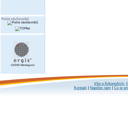
Počet návštevníků
©2008 Mediapool
Vše o Krkonoších:
č
Kontakt
|
Napište nám
|
Co je er