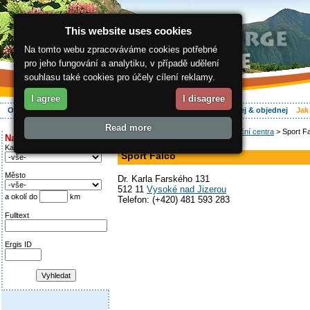
This website uses cookies
Na tomto webu zpracováváme cookies potřebné
pro jeho fungování a analytiku, v případě udělení
souhlasu také cookies pro účely cílení reklamy.
I agree
I disagree
O regionu
Aktivně
Relax
Vaše dovolená
Ubytování
Hledej & objednej
Jak
Read more
ergis.cz
>
Jak do Krkonoš
>
Informační centra
> Sport F
Najděte si:
sport, prodejna kol
Kategorie
Sport Falco
Město
Dr. Karla Farského 131
512 11
Vysoké nad Jizerou
a okolí do
km
Telefon: (+420) 481 593 283
Fulltext
Ergis ID