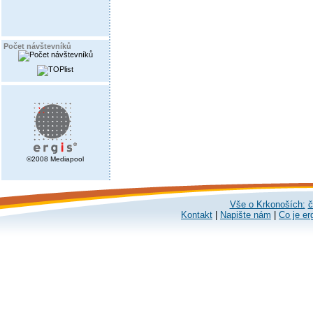
Počet návštevníků
©2008 Mediapool
Vše o Krkonoších:
č
Kontakt
|
Napište nám
|
Co je er