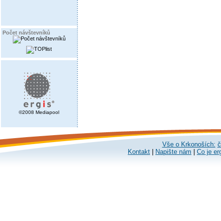
Počet návštevníků
©2008 Mediapool
Vše o Krkonoších:
č
Kontakt
|
Napište nám
|
Co je er