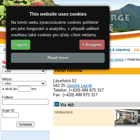
This website uses cookies
Na tomto webu zpracováváme cookies potřebné
pro jeho fungování a analytiku, v případě udělení
souhlasu také cookies pro účely cílení reklamy.
I agree
I disagree
O regionu
Aktivně
Relax
Vaše dovolená
Ubytování
Hledej & objednej
Jak
Read more
ergis.cz
>
Jak do Krkonoš
>
Informační centra
> Hotel As
Najděte si:
hotel
Kategorie
Hotel Astoria
Město
Lázeňská 52
542 25
Janské Lázně
a okolí do
km
Telefon: (+420) 499 875 317
Fax: (+420) 499 875 317
Fulltext
Viz též:
Ergis ID
restaurace