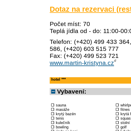
Dotaz na rezervaci (res
Počet míst: 70
Teplá jídla od - do: 11:00-00:
Telefon: (+420) 499 433 364
586, (+420) 603 515 777
Fax: (+420) 499 523 721
www.martin-kristyna.cz
hotel ***
Vybavení:
sauna
whirlp
masáže
fitnes
krytý bazén
krytá 
tenis
squas
kulečník
stolní
bowling
golf