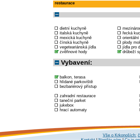
restaurace
dietní kuchyně
mezináro
italská kuchyně
řecká ku
mexická kuchyně
orientáln
čínská kuchyně
plody mo
vegeteariánská jídla
jídla pro 
zvěřinové hody
drůbeží s
Vybavení:
balkon, terasa
hlídané parkoviště
bezbariérový přístup
zahradní restaurace
taneční parket
jukebox
hrací automaty
Vše o Krkonoších:
č
Kontakt
|
Napište nám
|
Co je er