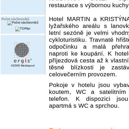
restaurace s výbornou kuchy
Hotel MARTIN a KRISTÝNA 
Počet návštevníků
lyžařského areálu s lanov
letní sezóně je velmi vhodný
cykloturistiku. Travnaté hři
odpočinku a malá přehr
naproti ke koupání. K hote
příjezdová cesta až k vlastn
©2008 Mediapool
těsné blízkosti je zast
celovečerním provozem.
Pokoje v hotelu jsou vyba
koutem, WC a satelitním
telefon. K dispozici jsou
apartmá s WC a sprchou.