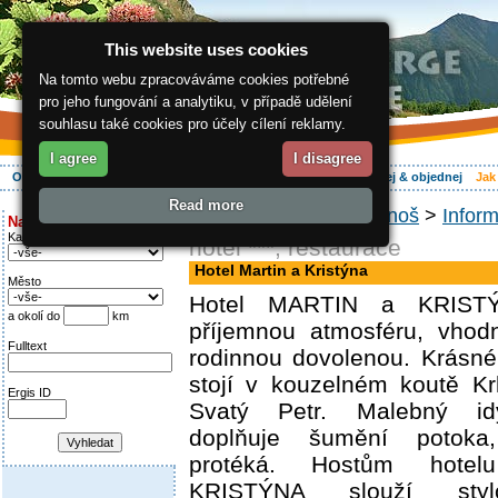
This website uses cookies
Na tomto webu zpracováváme cookies potřebné
pro jeho fungování a analytiku, v případě udělení
souhlasu také cookies pro účely cílení reklamy.
I agree
I disagree
O regionu
Aktivně
Relax
Vaše dovolená
Ubytování
Hledej & objednej
Jak
Read more
ergis.cz
>
Jak do Krkonoš
>
Inform
Najděte si:
Kategorie
hotel ***, restaurace
Hotel Martin a Kristýna
Město
Hotel MARTIN a KRIST
a okolí do
km
příjemnou atmosféru, vhod
Fulltext
rodinnou dovolenou. Krásné
stojí v kouzelném koutě Kr
Ergis ID
Svatý Petr. Malebný idy
doplňuje šumění potoka
protéká. Hostům hot
KRISTÝNA slouží styl