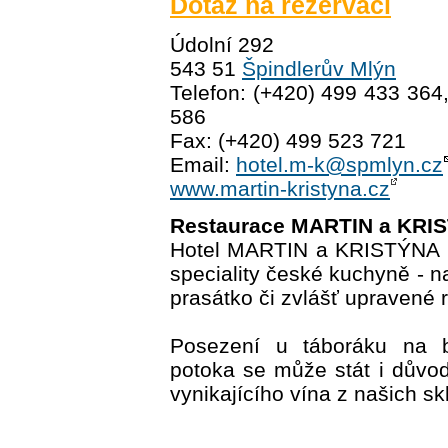
Dotaz na rezervaci
Údolní 292
543 51
Špindlerův Mlýn
Telefon: (+420) 499 433 364
586
Fax: (+420) 499 523 721
Email:
hotel.m-k@spmlyn.cz
www.martin-kristyna.cz
Restaurace MARTIN a KRI
Hotel MARTIN a KRISTÝNA na
speciality české kuchyně - n
prasátko či zvlášť upravené r
Posezení u táboráku na 
potoka se může stát i důvo
vynikajícího vína z našich sk