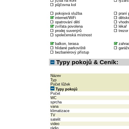
jízda na koni
lyžařs
půjčovna kol
pokojová služba
praní 
internet/WiFi
dětské
opatrování dětí
vhodné
zvířata povolena
lékař
prodej suvenýrů
trezor
společenská místnost
balkon, terasa
zahra
hlídané parkoviště
garáž
bezbariérový přístup
Typy pokojů & Ceník:
Název
Typ
Počet lůžek
Typy pokojů
Počet
WC
sprcha
vana
klimatizace
TV
satelit
video
rádio