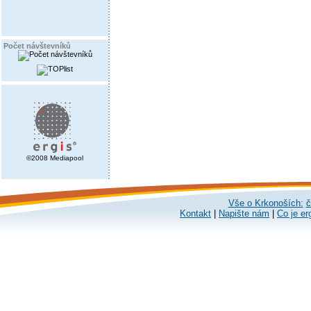
Počet návštevníků
©2008 Mediapool
Vše o Krkonoších:
č
Kontakt
|
Napište nám
|
Co je er