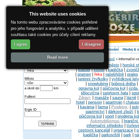
This website uses cookies
Na tomto webu zpracováváme cookies potřebné
pro jeho fungování a analytiku, v případě udělení
souhlasu také cookies pro účely cílení reklamy.
I agree
I disagree
O regionu
Aktivně
Relax
Vaše dovolená
Ubytování
Hledej & 
Read more
ergis.cz
>
Jak do Krkonoš
> Informační ce
Najděte si:
Obce-
|
historické město
|
horské s
Kategorie
|
klášter
|
kostel
|
kaplička
|
zvonič
|
pramen
|
řeka
|
rašeliňiště
|
prales
|
terénní čtyřkolky
|
vyhlídkové lety
Město
|
snowtubing
|
bobová dráha
|
opravna kol
|
půjčovna kol
|
jízda
a okolí do
km
tělocvična
|
sportovní hala
|
spor
Fulltext
Zdraví-
|
masáže
|
sauna
|
lázně
hotel
|
pension
|
apartmán
|
chalup
|
kavárna
|
farma
|
Prodejny-
|
pot
Ergis ID
papírnictví
|
dárkové zboží
|
b
půjčovna kol
|
sport
|
prodejna ko
Automobilismus-
|
hraniční
informační středisko
|
tísňov
cestovní kancelář
|
organizace
|
o
kaplička
|
parkoviště
|
park
|
ná