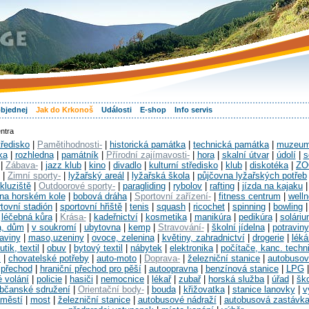
objednej
Jak do Krkonoš
Události
E-shop
Info servis
ntra
tředisko
|
Pamětihodnosti-
|
historická památka
|
technická památka
|
muzeu
ka
|
rozhledna
|
památník
|
Přírodní zajímavosti-
|
hora
|
skalní útvar
|
údolí
|
s
|
Zábava-
|
jazz klub
|
kino
|
divadlo
|
kulturní středisko
|
klub
|
diskotéka
|
ZO
|
Zimní sporty-
|
lyžařský areál
|
lyžařská škola
|
půjčovna lyžařských potřeb
kluziště
|
Outdoorové sporty-
|
paragliding
|
rybolov
|
rafting
|
jízda na kajaku
 na horském kole
|
bobová dráha
|
Sportovní zařízení-
|
fitness centrum
|
well
tovní stadión
|
sportovní hřiště
|
tenis
|
squash
|
ricochet
|
spinning
|
bowling
|
léčebná kůra
|
Krása-
|
kadeřnictví
|
kosmetika
|
manikúra
|
pedikúra
|
solári
a, dům
|
v soukromí
|
ubytovna
|
kemp
|
Stravování-
|
školní jídelna
|
potraviny
raviny
|
maso,uzeniny
|
ovoce, zelenina
|
květiny, zahradnictví
|
drogerie
|
léká
utik, textil
|
obuv
|
bytový textil
|
nábytek
|
elektronika
|
počítače, kanc. techn
l
|
chovatelské potřeby
|
auto-moto
|
Doprava-
|
železniční stanice
|
autobusov
 přechod
|
hraniční přechod pro pěší
|
autoopravna
|
benzínová stanice
|
LPG
é volání
|
policie
|
hasiči
|
nemocnice
|
lékař
|
zubař
|
horská služba
|
úřad
|
šk
bčanské sdružení
|
Orientační body-
|
bouda
|
křižovatka
|
stanice lanovky
|
v
městí
|
most
|
železniční stanice
|
autobusové nádraží
|
autobusová zastávk