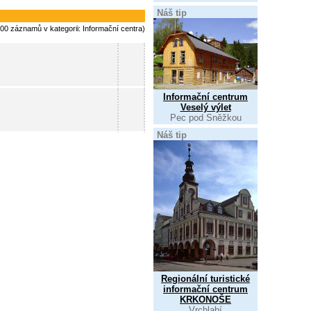
Náš tip
800 záznamů v kategorii: Informační centra)
Informační centrum
Veselý výlet
Pec pod Sněžkou
Náš tip
Regionální turistické
informační centrum
KRKONOŠE
Vrchlabí