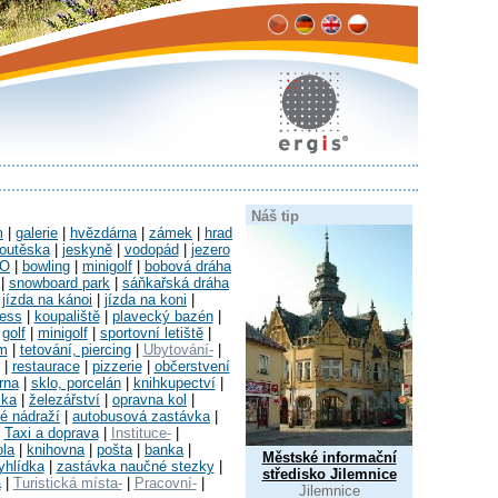
Náš tip
m
|
galerie
|
hvězdárna
|
zámek
|
hrad
outěska
|
jeskyně
|
vodopád
|
jezero
O
|
bowling
|
minigolf
|
bobová dráha
|
snowboard park
|
sáňkařská dráha
|
jízda na kánoi
|
jízda na koni
|
ness
|
koupaliště
|
plavecký bazén
|
|
golf
|
minigolf
|
sportovní letiště
|
um
|
tetování, piercing
|
Ubytování-
|
|
restaurace
|
pizzerie
|
občerstvení
rna
|
sklo, porcelán
|
knihkupectví
|
ika
|
železářství
|
opravna kol
|
é nádraží
|
autobusová zastávka
|
|
Taxi a doprava
|
Instituce-
|
ola
|
knihovna
|
pošta
|
banka
|
Městské informační
yhlídka
|
zastávka naučné stezky
|
středisko Jilemnice
a
|
Turistická místa-
|
Pracovní-
|
Jilemnice