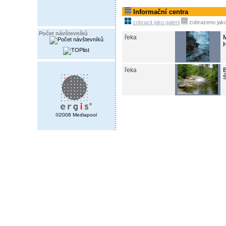
Informační centra
zobrazit jako galerii
zobrazeno jak
Počet návštevníků
řeka
řeka
B
©2008 Mediapool