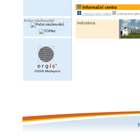
Informační centra
zobrazit jako galerii
zobrazeno jak
Počet návštevníků
hvězdárna
©2008 Mediapool
K