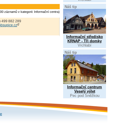
Náš tip
800 záznamů v kategorii: Informační centra)
) 499 882 289
bsupice.cz
Informační středisko
KRNAP - Tři domky
Vrchlabí
Náš tip
Informační centrum
Veselý výlet
Pec pod Sněžkou
le