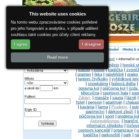
This website uses cookies
Na tomto webu zpracováváme cookies potřebné
pro jeho fungování a analytiku, v případě udělení
souhlasu také cookies pro účely cílení reklamy.
I agree
I disagree
O regionu
Aktivně
Relax
Vaše dovolená
Ubytování
Hledej & 
Read more
ergis.cz
>
Jak do Krkonoš
> Informační ce
Najděte si:
Obce-
|
historické město
|
horské s
Kategorie
|
klášter
|
kostel
|
kaplička
|
zvonič
|
pramen
|
řeka
|
rašeliňiště
|
prales
|
terénní čtyřkolky
|
vyhlídkové lety
Město
|
snowtubing
|
bobová dráha
|
opravna kol
|
půjčovna kol
|
jízda
a okolí do
km
tělocvična
|
sportovní hala
|
spor
Fulltext
Zdraví-
|
masáže
|
sauna
|
lázně
hotel
|
pension
|
apartmán
|
chalup
|
kavárna
|
farma
|
Prodejny-
|
pot
Ergis ID
papírnictví
|
dárkové zboží
|
b
půjčovna kol
|
sport
|
prodejna ko
Automobilismus-
|
hraniční
informační středisko
|
tísňov
cestovní kancelář
|
organizace
|
o
kaplička
|
parkoviště
|
park
|
ná