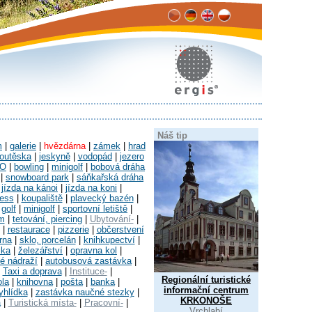
Náš tip
m
|
galerie
|
hvězdárna
|
zámek
|
hrad
outěska
|
jeskyně
|
vodopád
|
jezero
O
|
bowling
|
minigolf
|
bobová dráha
|
snowboard park
|
sáňkařská dráha
|
jízda na kánoi
|
jízda na koni
|
ness
|
koupaliště
|
plavecký bazén
|
|
golf
|
minigolf
|
sportovní letiště
|
um
|
tetování, piercing
|
Ubytování-
|
|
restaurace
|
pizzerie
|
občerstvení
rna
|
sklo, porcelán
|
knihkupectví
|
ika
|
železářství
|
opravna kol
|
é nádraží
|
autobusová zastávka
|
|
Taxi a doprava
|
Instituce-
|
Regionální turistické
ola
|
knihovna
|
pošta
|
banka
|
informační centrum
yhlídka
|
zastávka naučné stezky
|
KRKONOŠE
a
|
Turistická místa-
|
Pracovní-
|
Vrchlabí