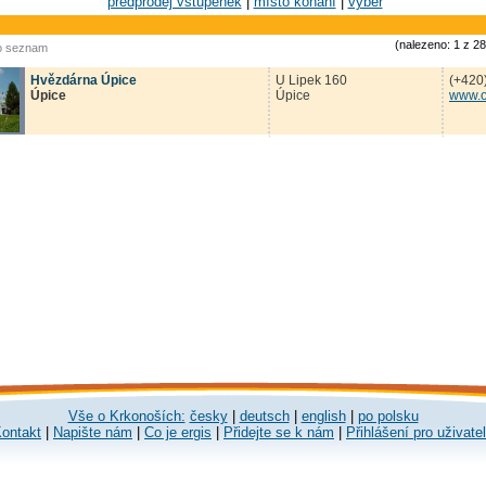
předprodej vstupenek
|
místo konání
|
výběr
(nalezeno: 1 z 2
o seznam
Hvězdárna Úpice
U Lipek 160
(+420
Úpice
Úpice
www.o
Vše o Krkonoších:
česky
|
deutsch
|
english
|
po polsku
ontakt
|
Napište nám
|
Co je ergis
|
Přidejte se k nám
|
Přihlášení pro uživate