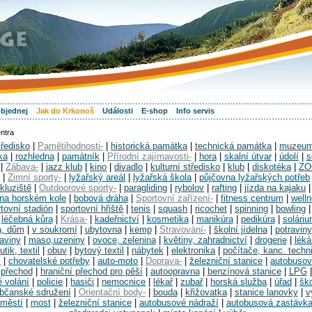
objednej
Jak do Krkonoš
Události
E-shop
Info servis
ntra
tředisko
|
Pamětihodnosti-
|
historická památka
|
technická památka
|
muzeu
ka
|
rozhledna
|
památník
|
Přírodní zajímavosti-
|
hora
|
skalní útvar
|
údolí
|
s
|
Zábava-
|
jazz klub
|
kino
|
divadlo
|
kulturní středisko
|
klub
|
diskotéka
|
ZO
|
Zimní sporty-
|
lyžařský areál
|
lyžařská škola
|
půjčovna lyžařských potřeb
kluziště
|
Outdoorové sporty-
|
paragliding
|
rybolov
|
rafting
|
jízda na kajaku
 na horském kole
|
bobová dráha
|
Sportovní zařízení-
|
fitness centrum
|
well
tovní stadión
|
sportovní hřiště
|
tenis
|
squash
|
ricochet
|
spinning
|
bowling
|
léčebná kůra
|
Krása-
|
kadeřnictví
|
kosmetika
|
manikúra
|
pedikúra
|
solári
a, dům
|
v soukromí
|
ubytovna
|
kemp
|
Stravování-
|
školní jídelna
|
potraviny
raviny
|
maso,uzeniny
|
ovoce, zelenina
|
květiny, zahradnictví
|
drogerie
|
léká
utik, textil
|
obuv
|
bytový textil
|
nábytek
|
elektronika
|
počítače, kanc. techn
l
|
chovatelské potřeby
|
auto-moto
|
Doprava-
|
železniční stanice
|
autobusov
 přechod
|
hraniční přechod pro pěší
|
autoopravna
|
benzínová stanice
|
LPG
é volání
|
policie
|
hasiči
|
nemocnice
|
lékař
|
zubař
|
horská služba
|
úřad
|
šk
bčanské sdružení
|
Orientační body-
|
bouda
|
křižovatka
|
stanice lanovky
|
v
městí
|
most
|
železniční stanice
|
autobusové nádraží
|
autobusová zastávk