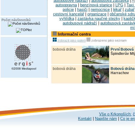
autobusové nádraží
|
autobusová zastávka
|
A
autoopravna
|
benzínová stanice
|
LPG
|
Taxi
policie
|
hasiči
|
nemocnice
|
lékař
|
zubař
cestovní kancelář
|
organizace
|
občanské sdr
vyhlídka
|
zastávka naučné stezky
|
kaplič
Počet návštevníků
autobusové nádraží
|
autobusová zastáv
mí
Informační centra
zobrazit jako galerii
zobrazeno jako seznam
bobová dráha
První Bobová s
Špindlerův Ml
bobová dráha
Bobová dráha
©2008 Mediapool
Harrachov
Vše o Krkonoších:
č
Kontakt
|
Napište nám
|
Co je er