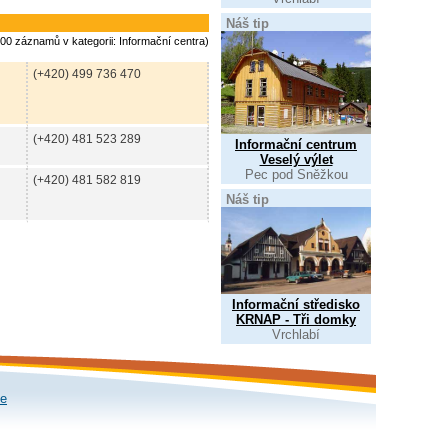
Náš tip
800 záznamů v kategorii: Informační centra)
(+420) 499 736 470
(+420) 481 523 289
Informační centrum
Veselý výlet
Pec pod Sněžkou
(+420) 481 582 819
Náš tip
Informační středisko
KRNAP - Tři domky
Vrchlabí
le