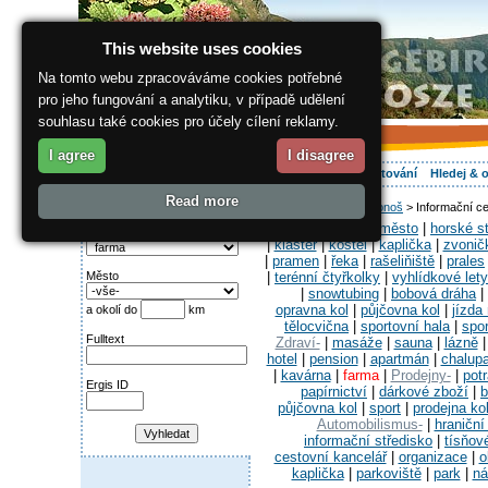
This website uses cookies
Na tomto webu zpracováváme cookies potřebné
pro jeho fungování a analytiku, v případě udělení
souhlasu také cookies pro účely cílení reklamy.
I agree
I disagree
O regionu
Aktivně
Relax
Vaše dovolená
Ubytování
Hledej & 
Read more
ergis.cz
>
Jak do Krkonoš
> Informační ce
Najděte si:
Obce-
|
historické město
|
horské s
Kategorie
|
klášter
|
kostel
|
kaplička
|
zvonič
|
pramen
|
řeka
|
rašeliňiště
|
prales
|
terénní čtyřkolky
|
vyhlídkové lety
Město
|
snowtubing
|
bobová dráha
|
opravna kol
|
půjčovna kol
|
jízda
a okolí do
km
tělocvična
|
sportovní hala
|
spor
Fulltext
Zdraví-
|
masáže
|
sauna
|
lázně
hotel
|
pension
|
apartmán
|
chalup
|
kavárna
|
farma
|
Prodejny-
|
pot
Ergis ID
papírnictví
|
dárkové zboží
|
b
půjčovna kol
|
sport
|
prodejna ko
Automobilismus-
|
hraniční
informační středisko
|
tísňov
cestovní kancelář
|
organizace
|
o
kaplička
|
parkoviště
|
park
|
ná