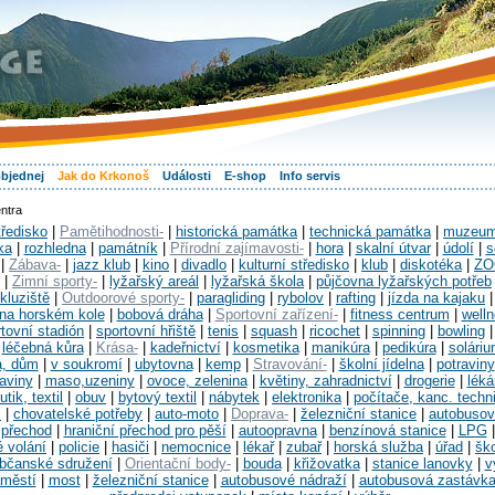
objednej
Jak do Krkonoš
Události
E-shop
Info servis
ntra
tředisko
|
Pamětihodnosti-
|
historická památka
|
technická památka
|
muzeu
ka
|
rozhledna
|
památník
|
Přírodní zajímavosti-
|
hora
|
skalní útvar
|
údolí
|
s
|
Zábava-
|
jazz klub
|
kino
|
divadlo
|
kulturní středisko
|
klub
|
diskotéka
|
ZO
|
Zimní sporty-
|
lyžařský areál
|
lyžařská škola
|
půjčovna lyžařských potřeb
kluziště
|
Outdoorové sporty-
|
paragliding
|
rybolov
|
rafting
|
jízda na kajaku
 na horském kole
|
bobová dráha
|
Sportovní zařízení-
|
fitness centrum
|
well
tovní stadión
|
sportovní hřiště
|
tenis
|
squash
|
ricochet
|
spinning
|
bowling
|
léčebná kůra
|
Krása-
|
kadeřnictví
|
kosmetika
|
manikúra
|
pedikúra
|
solári
a, dům
|
v soukromí
|
ubytovna
|
kemp
|
Stravování-
|
školní jídelna
|
potraviny
raviny
|
maso,uzeniny
|
ovoce, zelenina
|
květiny, zahradnictví
|
drogerie
|
léká
utik, textil
|
obuv
|
bytový textil
|
nábytek
|
elektronika
|
počítače, kanc. techn
l
|
chovatelské potřeby
|
auto-moto
|
Doprava-
|
železniční stanice
|
autobusov
 přechod
|
hraniční přechod pro pěší
|
autoopravna
|
benzínová stanice
|
LPG
é volání
|
policie
|
hasiči
|
nemocnice
|
lékař
|
zubař
|
horská služba
|
úřad
|
šk
bčanské sdružení
|
Orientační body-
|
bouda
|
křižovatka
|
stanice lanovky
|
v
městí
|
most
|
železniční stanice
|
autobusové nádraží
|
autobusová zastávk