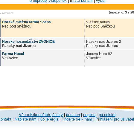
předprodej vstupenek
|
místo konání
|
výběr
(nalezeno: 3 z 2
o seznam
Horská mléčná farma Sosna
Vlašské boudy
Pec pod Sněžkou
Pec pod Sněžkou
Horské hospodářství ZVONICE
Paseky nad Jizerou 2
Paseky nad Jizerou
Paseky nad Jizerou
Farma Hucul
Janova Hora 92
Vítkovice
Vítkovice
Vše o Krkonoších:
česky
|
deutsch
|
english
|
po polsku
ontakt
|
Napište nám
|
Co je ergis
|
Přidejte se k nám
|
Přihlášení pro uživate