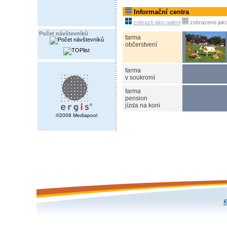
Informační centra
zobrazit jako galerii
zobrazeno jak
Počet návštevníků
farma
občerstvení
farma
v soukromí
farma
pension
jízda na koni
©2008 Mediapool
K