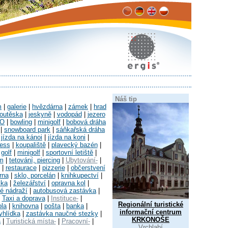
Náš tip
m
|
galerie
|
hvězdárna
|
zámek
|
hrad
outěska
|
jeskyně
|
vodopád
|
jezero
O
|
bowling
|
minigolf
|
bobová dráha
|
snowboard park
|
sáňkařská dráha
|
jízda na kánoi
|
jízda na koni
|
ness
|
koupaliště
|
plavecký bazén
|
|
golf
|
minigolf
|
sportovní letiště
|
um
|
tetování, piercing
|
Ubytování-
|
|
restaurace
|
pizzerie
|
občerstvení
rna
|
sklo, porcelán
|
knihkupectví
|
ika
|
železářství
|
opravna kol
|
é nádraží
|
autobusová zastávka
|
|
Taxi a doprava
|
Instituce-
|
Regionální turistické
ola
|
knihovna
|
pošta
|
banka
|
informační centrum
yhlídka
|
zastávka naučné stezky
|
KRKONOŠE
a
|
Turistická místa-
|
Pracovní-
|
Vrchlabí