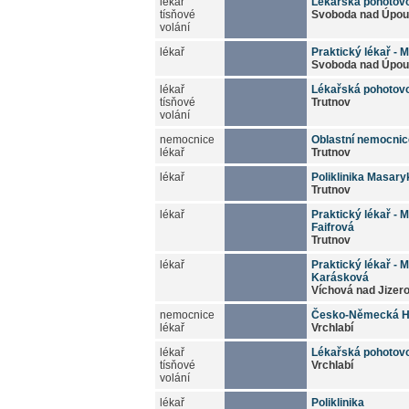
lékař
Lékařská pohotov
tísňové
Svoboda nad Úpou
volání
lékař
Praktický lékař - 
Svoboda nad Úpou
lékař
Lékařská pohotov
tísňové
Trutnov
volání
nemocnice
Oblastní nemocnic
lékař
Trutnov
lékař
Poliklinika Masary
Trutnov
lékař
Praktický lékař - M
Faifrová
Trutnov
lékař
Praktický lékař - M
Karásková
Víchová nad Jizer
nemocnice
Česko-Německá H
lékař
Vrchlabí
lékař
Lékařská pohotov
tísňové
Vrchlabí
volání
lékař
Poliklinika