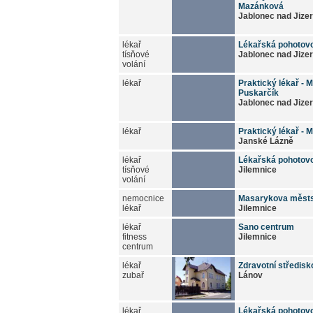
Mazánková
Jablonec nad Jize
lékař
Lékařská pohotov
tísňové
Jablonec nad Jize
volání
lékař
Praktický lékař - 
Puskarčík
Jablonec nad Jize
lékař
Praktický lékař - 
Janské Lázně
lékař
Lékařská pohotov
tísňové
Jilemnice
volání
nemocnice
Masarykova měst
lékař
Jilemnice
lékař
Sano centrum
fitness
Jilemnice
centrum
lékař
Zdravotní středisk
zubař
Lánov
lékař
Lékařská pohotov