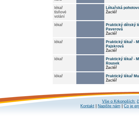
lékař
Lékařská pohotov
tísňové
Žacléř
volání
lékař
Praktický dětský l
Paverová
Žacléř
lékař
Praktický lékař - 
Pajskrová
Žacléř
lékař
Praktický lékař - 
Rousek
Žacléř
lékař
Praktický lékař Mu
Žacléř
Vše o Krkonoších:
č
Kontakt
|
Napište nám
|
Co je er