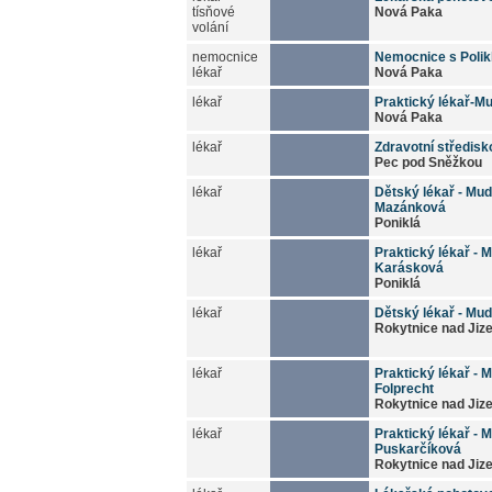
tísňové
Nová Paka
volání
nemocnice
Nemocnice s Polik
lékař
Nová Paka
lékař
Praktický lékař-M
Nová Paka
lékař
Zdravotní středisko
Pec pod Sněžkou
lékař
Dětský lékař - Mud
Mazánková
Poniklá
lékař
Praktický lékař - M
Karásková
Poniklá
lékař
Dětský lékař - Mud
Rokytnice nad Jiz
lékař
Praktický lékař - 
Folprecht
Rokytnice nad Jiz
lékař
Praktický lékař - 
Puskarčíková
Rokytnice nad Jiz