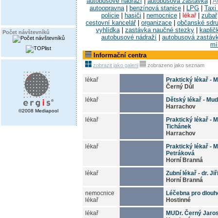
autobusové nádraží
|
autobusová zastávka
|
A
autoopravna
|
benzínová stanice
|
LPG
|
Taxi
policie
|
hasiči
|
nemocnice
|
lékař
|
zubař
cestovní kancelář
|
organizace
|
občanské sdr
vyhlídka
|
zastávka naučné stezky
|
kaplič
Počet návštevníků
autobusové nádraží
|
autobusová zastáv
mí
Informační centra
zobrazit jako galerii
zobrazeno jako seznam
lékař
Praktický lékař - 
Černý Důl
lékař
Dětský lékař - Mud
Harrachov
©2008 Mediapool
lékař
Praktický lékař - M
Tichánek
Harrachov
lékař
Praktický lékař - 
Petráková
Horní Branná
lékař
Zubní lékař - dr. J
Horní Branná
nemocnice
Léčebna pro dlou
lékař
Hostinné
lékař
MUDr. Černý Jaro