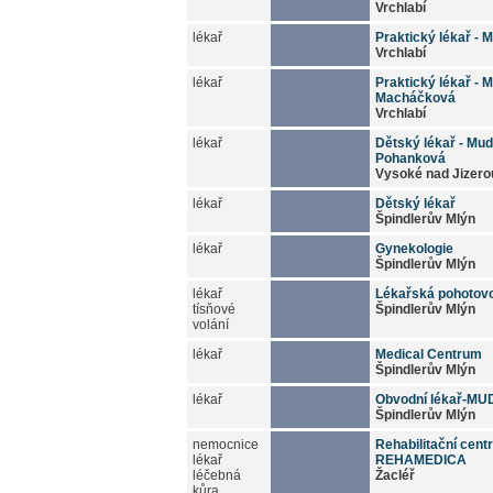
Vrchlabí
lékař
Praktický lékař - 
Vrchlabí
lékař
Praktický lékař - M
Macháčková
Vrchlabí
lékař
Dětský lékař - Mud
Pohanková
Vysoké nad Jizero
lékař
Dětský lékař
Špindlerův Mlýn
lékař
Gynekologie
Špindlerův Mlýn
lékař
Lékařská pohotov
tísňové
Špindlerův Mlýn
volání
lékař
Medical Centrum
Špindlerův Mlýn
lékař
Obvodní lékař-MUD
Špindlerův Mlýn
nemocnice
Rehabilitační cen
lékař
REHAMEDICA
léčebná
Žacléř
kůra