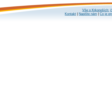
Vše o Krkonoších:
č
Kontakt
|
Napište nám
|
Co je er