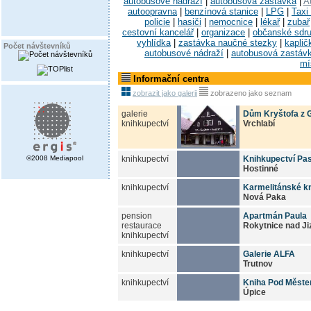
autobusové nádraží
|
autobusová zastávka
|
A
autoopravna
|
benzínová stanice
|
LPG
|
Taxi
policie
|
hasiči
|
nemocnice
|
lékař
|
zubař
cestovní kancelář
|
organizace
|
občanské sdr
vyhlídka
|
zastávka naučné stezky
|
kaplič
Počet návštevníků
autobusové nádraží
|
autobusová zastáv
mí
Informační centra
zobrazit jako galerii
zobrazeno jako seznam
galerie
Dům Kryštofa z 
knihkupectví
Vrchlabí
knihkupectví
Knihkupectví Pa
©2008 Mediapool
Hostinné
knihkupectví
Karmelitánské k
Nová Paka
pension
Apartmán Paula
restaurace
Rokytnice nad Ji
knihkupectví
knihkupectví
Galerie ALFA
Trutnov
knihkupectví
Kniha Pod Měst
Úpice