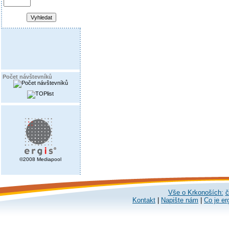
Počet návštevníků
©2008 Mediapool
Vše o Krkonoších:
č
Kontakt
|
Napište nám
|
Co je er