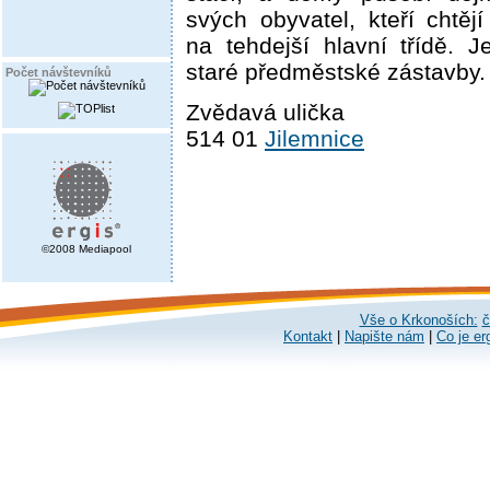
svých obyvatel, kteří chtěj
na tehdejší hlavní třídě. 
staré předměstské zástavby.
Počet návštevníků
Zvědavá ulička
514 01
Jilemnice
©2008 Mediapool
Vše o Krkonoších:
č
Kontakt
|
Napište nám
|
Co je er