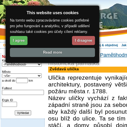
This website uses cookies
Na tomto webu zpracováváme cookies potřebné
pro jeho fungování a analytiku, v případě udělení
souhlasu také cookies pro účely cílení reklamy.
I agree
I disagree
O regionu
Aktivně
Relax
Vaše dovolená
Ubytování
Hledej & objednej
Jak
Read more
ergis.cz
>
O regionu
>
Pamětihodn
Najděte si:
Kategorie
historická památka
Zvědavá ulička
Město
Ulička reprezentuje vynikají
a okolí do
km
architektury, postavený vět
Fulltext
požáru města r. 1788.
Název uličky vychází z fa
Ergis ID
západní straně jsou za sebo
aby každý další byl posunu
osu blíž do ulice. Ta se tím
stáčí, a domy působí doj