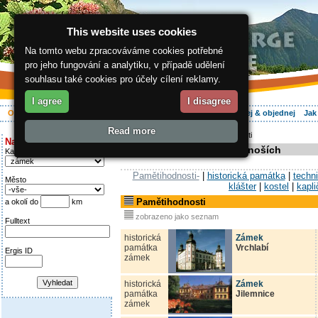
This website uses cookies
Na tomto webu zpracováváme cookies potřebné
pro jeho fungování a analytiku, v případě udělení
souhlasu také cookies pro účely cílení reklamy.
I agree
I disagree
O regionu
Aktivně
Relax
Vaše dovolená
Ubytování
Hledej & objednej
Jak
Read more
ergis.cz
>
O regionu
> Pamětihodnosti
Najděte si:
Pamětihodnosti v Krkonoších
Kategorie
Pamětihodnosti-
|
historická památka
|
techn
Město
klášter
|
kostel
|
kapli
Pamětihodnosti
a okolí do
km
zobrazeno jako seznam
Fulltext
historická
Zámek
památka
Vrchlabí
Ergis ID
zámek
historická
Zámek
památka
Jilemnice
zámek