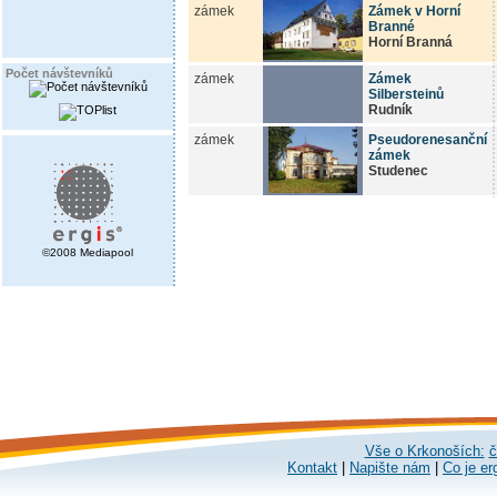
zámek
Zámek v Horní
Branné
Horní Branná
Počet návštevníků
zámek
Zámek
Silbersteinů
Rudník
zámek
Pseudorenesanční
zámek
Studenec
©2008 Mediapool
Vše o Krkonoších:
č
Kontakt
|
Napište nám
|
Co je er