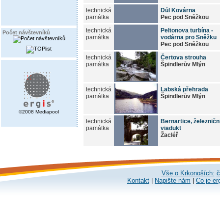
technická
Důl Kovárna
památka
Pec pod Sněžkou
technická
Peltonova turbína -
Počet návštevníků
památka
vodárna pro Sněžku
Pec pod Sněžkou
technická
Čertova strouha
památka
Špindlerův Mlýn
technická
Labská přehrada
památka
Špindlerův Mlýn
©2008 Mediapool
technická
Bernartice, železničn
památka
viadukt
Žacléř
Vše o Krkonoších:
č
Kontakt
|
Napište nám
|
Co je er