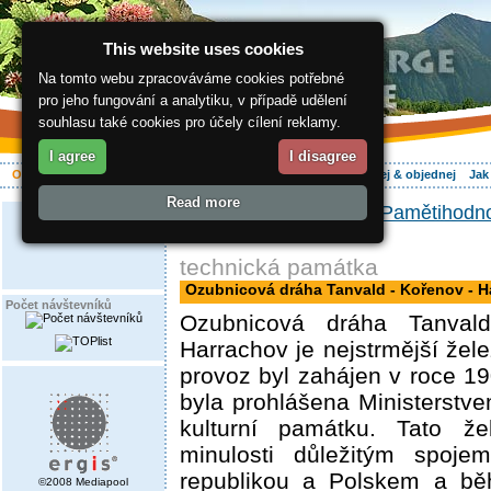
This website uses cookies
Na tomto webu zpracováváme cookies potřebné
pro jeho fungování a analytiku, v případě udělení
souhlasu také cookies pro účely cílení reklamy.
I agree
I disagree
O regionu
Aktivně
Relax
Vaše dovolená
Ubytování
Hledej & objednej
Jak
Read more
ergis.cz
>
O regionu
>
Pamětihodno
Harrachov
technická památka
Ozubnicová dráha Tanvald - Kořenov - H
Počet návštevníků
Ozubnicová dráha Tanval
Harrachov je nejstrmější žele
provoz byl zahájen v roce 1
byla prohlášena Ministerstv
kulturní památku. Tato že
minulosti důležitým spoj
republikou a Polskem a bě
©2008 Mediapool