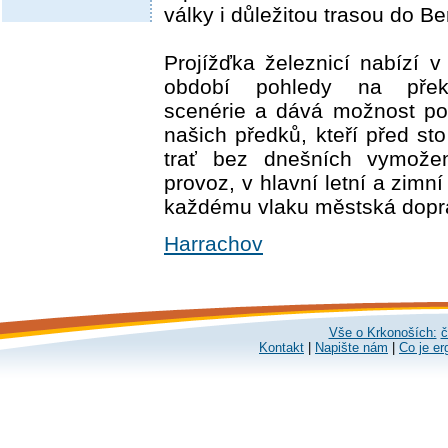
války i důležitou trasou do Be
Projížďka železnicí nabízí 
období pohledy na překr
scenérie a dává možnost po
našich předků, kteří před sto 
trať bez dnešních vymožen
provoz, v hlavní letní a zimn
každému vlaku městská dopr
Harrachov
Vše o Krkonoších:
č
Kontakt
|
Napište nám
|
Co je er