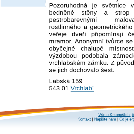
Pozoruhodná je světnice v
bedněné stěny a strop
pestrobarevnými malo
rostlinného a geometrického
veřeje dveří připomínají č
mramor. Anonymní tvůrce se s
obyčejné chalupě místnos
výzdobou podobala zámec
vrchlabském zámku. Z původn
se jich dochovalo šest.
Labská 159
543 01
Vrchlabí
Vše o Krkonoších:
č
Kontakt
|
Napište nám
|
Co je er