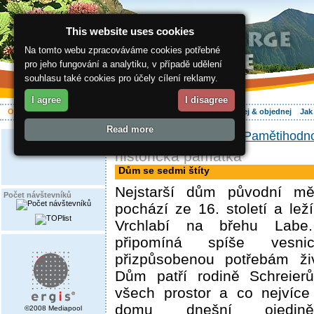
This website uses cookies
Na tomto webu zpracováváme cookies potřebné
pro jeho fungování a analytiku, v případě udělení
souhlasu také cookies pro účely cílení reklamy.
I agree
I disagree
O regionu
Aktivně
Relax
Vaše dovolená
Ubytování
Hledej & objednej
Jak
Read more
ergis.cz
>
O regionu
>
Pamětihodno
historická památka
Dům se sedmi štíty
Nejstarší dům původní mě
Počet návštevníků
pochází ze 16. století a lež
Vrchlabí na břehu Labe
připomíná spíše vesni
přizpůsobenou potřebám ži
Dům patří rodině Schreier
všech prostor a co nejvíce 
domu dnešní ojedině
©2008 Mediapool