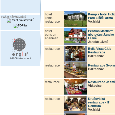
hotel
Kemp a hotel Holi
Počet návštevníků
kemp
Park Liščí Farma
restaurace
Vrchlabí
hotel
Penzion Martin***
pension
ubytování Janské
apartmán
Lázně
Janské Lázně
restaurace
Bella Vista Club
Restaurace
Harrachov
©2008 Mediapool
restaurace
Restaurace Svorn
Harrachov
restaurace
Restaurace Jasm
Vítkovice
restaurace
Krušovická
restaurace - IT
Centrum
Vrchlabí