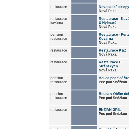
restaurace
Novopacké sklep
Nová Paka
restaurace
Restaurace - Kav
kavárna
U Hylmarů
Nová Paka
pension
Restaurace - Penz
restaurace
Kovárna
Nová Paka
restaurace
Restaurace K&Z
Nová Paka
restaurace
Restaurace U
Stránských
Nová Paka
pension
Bouda pod Sněžk
restaurace
Pec pod Sněžkou
pension
Bouda v Obřím do
restaurace
Pec pod Sněžkou
restaurace
ENZIAN GRIL
Pec pod Sněžkou