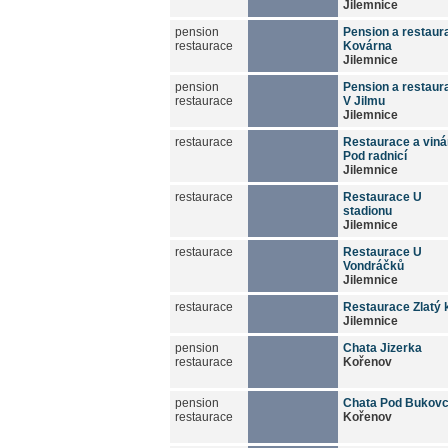
Jilemnice
pension
Pension a restaur
restaurace
Kovárna
Jilemnice
pension
Pension a restaur
restaurace
V Jilmu
Jilemnice
restaurace
Restaurace a viná
Pod radnicí
Jilemnice
restaurace
Restaurace U
stadionu
Jilemnice
restaurace
Restaurace U
Vondráčků
Jilemnice
restaurace
Restaurace Zlatý 
Jilemnice
pension
Chata Jizerka
restaurace
Kořenov
pension
Chata Pod Bukov
restaurace
Kořenov