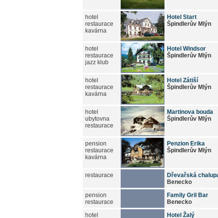
hotel
Hotel Start
restaurace
Špindlerův Mlýn
kavárna
hotel
Hotel Windsor
restaurace
Špindlerův Mlýn
jazz klub
hotel
Hotel Zátiší
restaurace
Špindlerův Mlýn
kavárna
hotel
Martinova bouda
ubytovna
Špindlerův Mlýn
restaurace
pension
Penzion Erika
restaurace
Špindlerův Mlýn
kavárna
restaurace
Dřevařská chalup
Benecko
pension
Family Gril Bar
restaurace
Benecko
hotel
Hotel Žalý