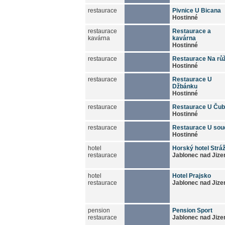
restaurace
Pivnice U Bicana
Hostinné
restaurace
Restaurace a
kavárna
kavárna
Hostinné
restaurace
Restaurace Na rů
Hostinné
restaurace
Restaurace U
Džbánku
Hostinné
restaurace
Restaurace U Ču
Hostinné
restaurace
Restaurace U sou
Hostinné
hotel
Horský hotel Strá
restaurace
Jablonec nad Jize
hotel
Hotel Prajsko
restaurace
Jablonec nad Jize
pension
Pension Sport
restaurace
Jablonec nad Jize