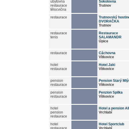
ubytovna
Sokolovna
restaurace
Trutnov
tělocvična
restaurace
Trutnovský hostin
DVORAČKA
Trutnov
restaurace
Restaurace
tenis
SALAMANDR
Úpice
restaurace
Cáchovna
Vítkovice
hotel
Hotel Jaki
restaurace
Vítkovice
pension
Pension Starý Mlý
restaurace
Vítkovice
pension
Penzion Spilka
restaurace
Vítkovice
hotel
Hotel a pension Al
pension
Vrchlabí
restaurace
hotel
Hotel Sportclub
restaurace
Vrchlabí