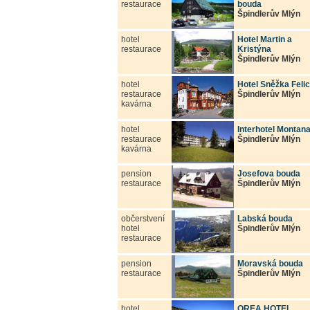
restaurace
bouda
Špindlerův Mlýn
hotel
Hotel Martin a
restaurace
Kristýna
Špindlerův Mlýn
hotel
Hotel Sněžka Felic
restaurace
Špindlerův Mlýn
kavárna
hotel
Interhotel Montan
restaurace
Špindlerův Mlýn
kavárna
pension
Josefova bouda
restaurace
Špindlerův Mlýn
občerstvení
Labská bouda
hotel
Špindlerův Mlýn
restaurace
pension
Moravská bouda
restaurace
Špindlerův Mlýn
hotel
OREA HOTEL