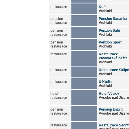
restaurace
Kufr
Vrchlabí
pension
Pension Sasanka
restaurace
Vrchlabí
pension
Penzion Sabi
restaurace
Vrchlabí
pension
Penzion Sport
restaurace
Vrchlabí
restaurace
Restaurace
Pivovarská bašta
Vrchlabí
restaurace
Restaurace Sklíp
Vrchlabí
restaurace
U Kódla
Vrchlabí
hotel
Hotel Větrov
restaurace
Vysoké nad Jizer
pension
Pension Esprit
restaurace
Vysoké nad Jizer
restaurace
Restaurace Šacht