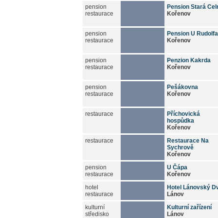
pension
Pension Stará Cel
restaurace
Kořenov
pension
Pension U Rudolfa
restaurace
Kořenov
pension
Penzion Kakrda
restaurace
Kořenov
pension
Pešákovna
restaurace
Kořenov
restaurace
Příchovická
hospůdka
Kořenov
restaurace
Restaurace Na
Sychrově
Kořenov
pension
U Čápa
restaurace
Kořenov
hotel
Hotel Lánovský D
restaurace
Lánov
kulturní
Kulturní zařízení
středisko
Lánov