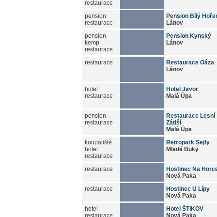
restaurace
pension
Pension Bílý Hoře
restaurace
Lánov
pension
Pension Kynský
kemp
Lánov
restaurace
restaurace
Restaurace Oáza
Lánov
hotel
Hotel Javor
restaurace
Malá Úpa
pension
Restaurace Lesní
restaurace
Zátiší
Malá Úpa
koupaliště
Retropark Sejfy
hotel
Mladé Buky
restaurace
restaurace
Hostinec Na Horc
Nová Paka
restaurace
Hostinec U Lípy
Nová Paka
hotel
Hotel ŠTIKOV
restaurace
Nová Paka