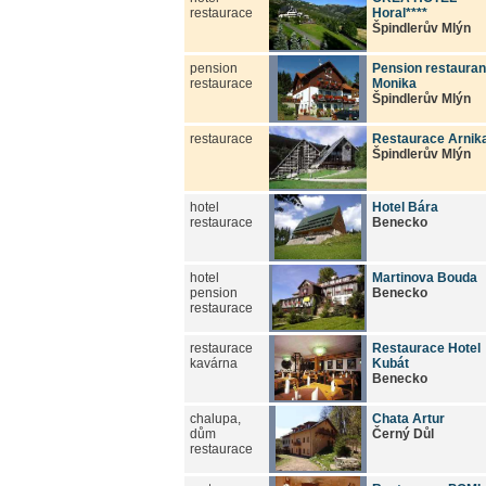
restaurace
Horal****
Špindlerův Mlýn
pension
Pension restauran
restaurace
Monika
Špindlerův Mlýn
restaurace
Restaurace Arnik
Špindlerův Mlýn
hotel
Hotel Bára
restaurace
Benecko
hotel
Martinova Bouda
pension
Benecko
restaurace
restaurace
Restaurace Hotel
kavárna
Kubát
Benecko
chalupa,
Chata Artur
dům
Černý Důl
restaurace