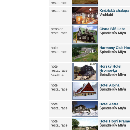
restaurace
restaurace
Kněžická chalupa
Vrchlabí
pension
Chata Bílé Labe
restaurace
Špindlerův Mlýn
hotel
Harmony Club Hot
restaurace
Špindlerův Mlýn
hotel
Horský Hotel
restaurace
Hromovka
kavárna
Špindlerův Mlýn
hotel
Hotel Alpina
restaurace
Špindlerův Mlýn
hotel
Hotel Astra
restaurace
Špindlerův Mlýn
hotel
Hotel Horní Pram
restaurace
Špindlerův Mlýn