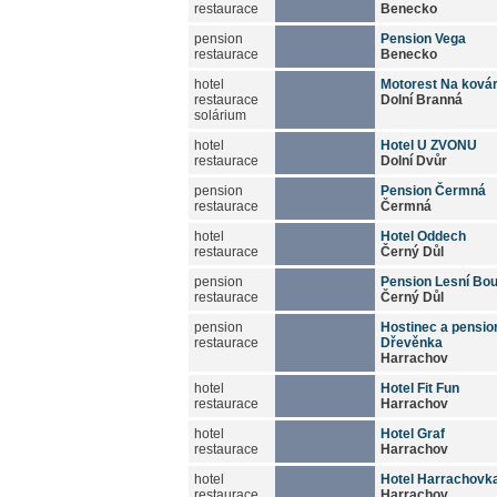
restaurace
Benecko
pension
Pension Vega
restaurace
Benecko
hotel
Motorest Na ková
restaurace
Dolní Branná
solárium
hotel
Hotel U ZVONU
restaurace
Dolní Dvůr
pension
Pension Čermná
restaurace
Čermná
hotel
Hotel Oddech
restaurace
Černý Důl
pension
Pension Lesní Bo
restaurace
Černý Důl
pension
Hostinec a pensio
restaurace
Dřevěnka
Harrachov
hotel
Hotel Fit Fun
restaurace
Harrachov
hotel
Hotel Graf
restaurace
Harrachov
hotel
Hotel Harrachovk
restaurace
Harrachov