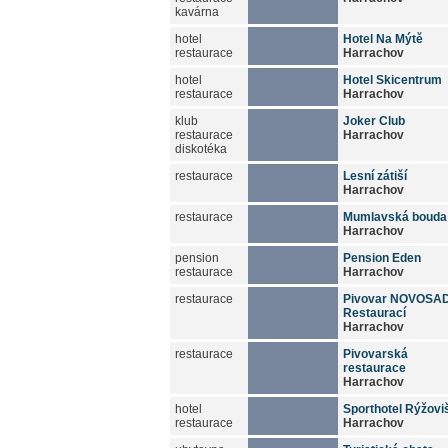
kavárna
hotel
Hotel Na Mýtě
restaurace
Harrachov
hotel
Hotel Skicentrum
restaurace
Harrachov
klub
Joker Club
restaurace
Harrachov
diskotéka
restaurace
Lesní zátiší
Harrachov
restaurace
Mumlavská bouda
Harrachov
pension
Pension Eden
restaurace
Harrachov
restaurace
Pivovar NOVOSAD
Restaurací
Harrachov
restaurace
Pivovarská
restaurace
Harrachov
hotel
Sporthotel Rýžovi
restaurace
Harrachov