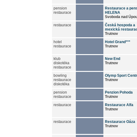
pension
Restaurace a pen
restaurace
HELENA
Svoboda nad Úpo
restaurace
Česká hospoda a
mexická restaura
Trutnov
hotel
Hotel Grand***
restaurace
Trutnov
klub
New End
diskotéka
Trutnov
restaurace
bowling
Olymp Sport Cent
restaurace
Trutnov
diskotéka
pension
Penzion Pohoda
restaurace
Trutnov
restaurace
Restaurace Alfa
Trutnov
restaurace
Restaurace Oáza
Trutnov