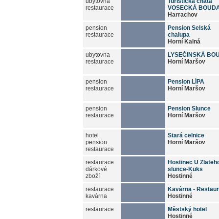
ubytovna
Turistická chata
restaurace
VOSECKÁ BOUD
Harrachov
pension
Pension Selská
restaurace
chalupa
Horní Kalná
ubytovna
LYSEČINSKÁ BO
restaurace
Horní Maršov
pension
Pension LÍPA
restaurace
Horní Maršov
pension
Pension Slunce
restaurace
Horní Maršov
hotel
Stará celnice
pension
Horní Maršov
restaurace
restaurace
Hostinec U Zlateh
dárkové
slunce-Kuks
zboží
Hostinné
restaurace
Kavárna - Restau
kavárna
Hostinné
restaurace
Městský hotel
Hostinné