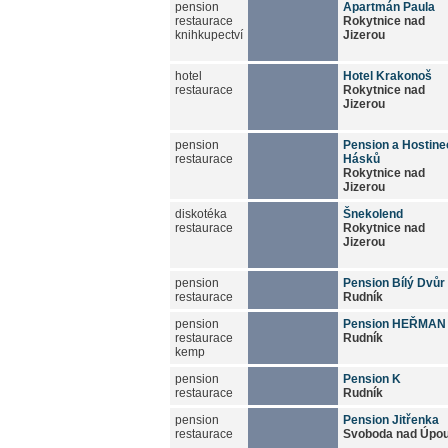
pension
Apartmán Paula
restaurace
Rokytnice nad
knihkupectví
Jizerou
hotel
Hotel Krakonoš
restaurace
Rokytnice nad
Jizerou
pension
Pension a Hostine
restaurace
Hásků
Rokytnice nad
Jizerou
diskotéka
Šnekolend
restaurace
Rokytnice nad
Jizerou
pension
Pension Bílý Dvůr
restaurace
Rudník
pension
Pension HEŘMAN
restaurace
Rudník
kemp
pension
Pension K
restaurace
Rudník
pension
Pension Jitřenka
restaurace
Svoboda nad Úpo