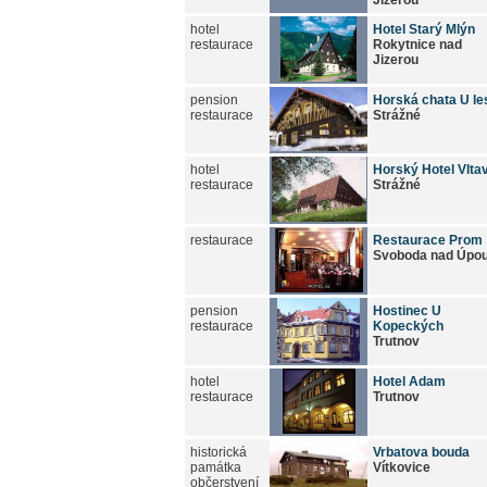
Jizerou
hotel
Hotel Starý Mlýn
restaurace
Rokytnice nad
Jizerou
pension
Horská chata U le
restaurace
Strážné
hotel
Horský Hotel Vlta
restaurace
Strážné
restaurace
Restaurace Prom
Svoboda nad Úpo
pension
Hostinec U
restaurace
Kopeckých
Trutnov
hotel
Hotel Adam
restaurace
Trutnov
historická
Vrbatova bouda
památka
Vítkovice
občerstvení