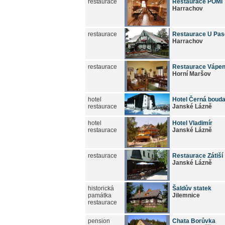
restaurace
Restaurace POMI
Harrachov
restaurace
Restaurace U Pa
Harrachov
restaurace
Restaurace Vápe
Horní Maršov
hotel
Hotel Černá boud
restaurace
Janské Lázně
hotel
Hotel Vladimír
restaurace
Janské Lázně
restaurace
Restaurace Zátiší
Janské Lázně
historická
Šaldův statek
památka
Jilemnice
restaurace
pension
Chata Borůvka