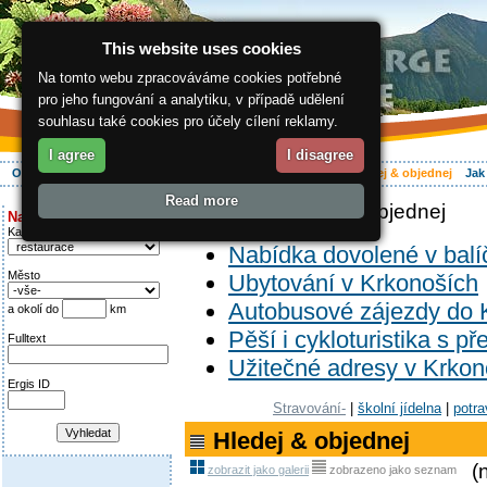
This website uses cookies
Na tomto webu zpracováváme cookies potřebné
pro jeho fungování a analytiku, v případě udělení
souhlasu také cookies pro účely cílení reklamy.
I agree
I disagree
O regionu
Aktivně
Relax
Vaše dovolená
Ubytování
Hledej & objednej
Jak
Read more
ergis.cz
> Hledej & objednej
Najděte si:
Kategorie
Nabídka dovolené v balí
Město
Ubytování v Krkonoších
Autobusové zájezdy do 
a okolí do
km
Pěší i cykloturistika s 
Fulltext
Užitečné adresy v Krkon
Ergis ID
Stravování-
|
školní jídelna
|
potra
Hledej & objednej
(
zobrazit jako galerii
zobrazeno jako seznam