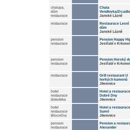
chalupa,
Chata
dům
Vendlovka/Zrcadl
restaurace
Janské Lázně
restaurace
Restaurace Lesní
dům
Janské Lázně
pension
Pension Happy Hi
restaurace
Jestřabí v Krkono
pension
Pension Horský d
restaurace
Jestřabí v Krkono
restaurace
Grill restaurant U
horkých kamenů
Jilemnice
hotel
Hotel a restaurac
restaurace
Dobré Dny
diskotéka
Jilemnice
hotel
Hotel a restaurac
restaurace
Sumó
tělocvična
Jilemnice
pension
Pension a restaur
restaurace
Alexander