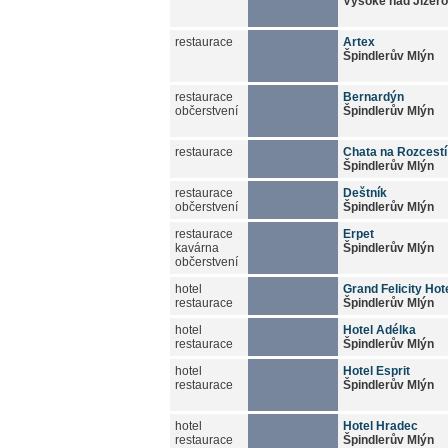
Vysoké nad Jizer
restaurace
Artex
Špindlerův Mlýn
restaurace
Bernardýn
občerstvení
Špindlerův Mlýn
restaurace
Chata na Rozcestí
Špindlerův Mlýn
restaurace
Deštník
občerstvení
Špindlerův Mlýn
restaurace
Erpet
kavárna
Špindlerův Mlýn
občerstvení
hotel
Grand Felicity Hot
restaurace
Špindlerův Mlýn
hotel
Hotel Adélka
restaurace
Špindlerův Mlýn
hotel
Hotel Esprit
restaurace
Špindlerův Mlýn
hotel
Hotel Hradec
restaurace
Špindlerův Mlýn