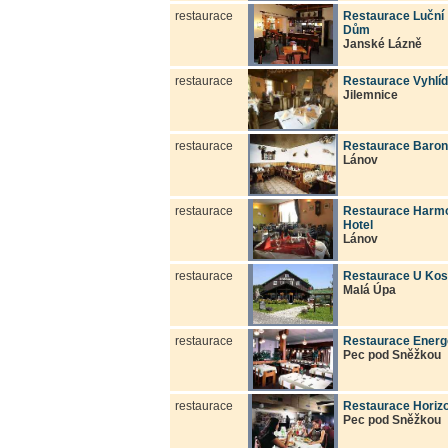
restaurace
Restaurace Luční
Dům
Janské Lázně
restaurace
Restaurace Vyhlí
Jilemnice
restaurace
Restaurace Baron
Lánov
restaurace
Restaurace Harm
Hotel
Lánov
restaurace
Restaurace U Kos
Malá Úpa
restaurace
Restaurace Energ
Pec pod Sněžkou
restaurace
Restaurace Horiz
Pec pod Sněžkou