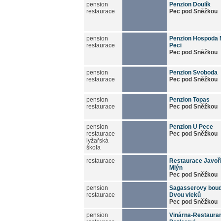
pension
Penzion Doulík
restaurace
Pec pod Sněžkou
pension
Penzion Hospoda 
restaurace
Peci
Pec pod Sněžkou
pension
Penzion Svoboda
restaurace
Pec pod Sněžkou
pension
Penzion Topas
restaurace
Pec pod Sněžkou
pension
Penzion U Pece
restaurace
Pec pod Sněžkou
lyžařská
škola
restaurace
Restaurace Javoř
Mlýn
Pec pod Sněžkou
pension
Sagasserovy bou
restaurace
Dvou vleků
Pec pod Sněžkou
pension
Vinárna-Restaura