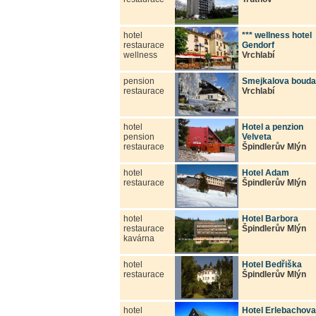
hotel
*** wellness hotel
restaurace
Gendorf
wellness
Vrchlabí
pension
Smejkalova bouda
restaurace
Vrchlabí
hotel
Hotel a penzion
pension
Velveta
restaurace
Špindlerův Mlýn
hotel
Hotel Adam
restaurace
Špindlerův Mlýn
hotel
Hotel Barbora
restaurace
Špindlerův Mlýn
kavárna
hotel
Hotel Bedřiška
restaurace
Špindlerův Mlýn
hotel
Hotel Erlebachova