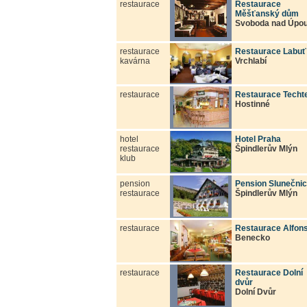
restaurace
Restaurace
Měšťanský dům
Svoboda nad Úpo
restaurace
Restaurace Labuť
kavárna
Vrchlabí
restaurace
Restaurace Techt
Hostinné
hotel
Hotel Praha
restaurace
Špindlerův Mlýn
klub
pension
Pension Slunečni
restaurace
Špindlerův Mlýn
restaurace
Restaurace Alfon
Benecko
restaurace
Restaurace Dolní
dvůr
Dolní Dvůr