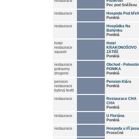
restaurace
Pozlerovi
Pec pod Sněžkou
restaurace
Hospoda Pod bře
Poniklá
restaurace
Hospůdka Na
Bahýnku
Poniklá
hotel
Hotel
restaurace
KRAKONOŠOVO
squash
ZÁTIŠÍ
Poniklá
restaurace
Obchod - Pohostin
potraviny
PONIKA
drogerie
Poniklá
pension
Pension Klára
restaurace
Poniklá
bytový textil
restaurace
Restaurace CHA
CHA
Poniklá
restaurace
U Floriána
Poniklá
restaurace
Hospoda u tří jas
Prosečné