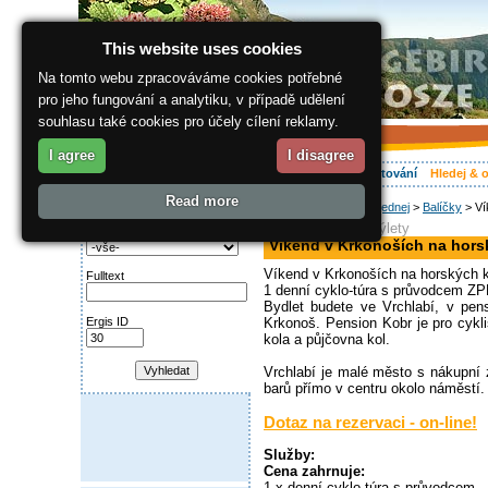
This website uses cookies
Na tomto webu zpracováváme cookies potřebné
pro jeho fungování a analytiku, v případě udělení
souhlasu také cookies pro účely cílení reklamy.
I agree
I disagree
O regionu
Aktivně
Relax
Vaše dovolená
Ubytování
Hledej & 
Read more
ergis.cz
>
Hledej & objednej
>
Balíčky
> Ví
Najděte si:
cyklistika, denní výlety
Kategorie
Víkend v Krkonoších na hors
Víkend v Krkonoších na horských k
Fulltext
1 denní cyklo-túra s průvodcem ZP
Bydlet budete ve Vrchlabí, v pen
Ergis ID
Krkonoš. Pension Kobr je pro cykl
kola a půjčovna kol.
Vrchlabí je malé město s nákupní 
barů přímo v centru okolo náměstí.
Dotaz na rezervaci - on-line!
Služby:
Cena zahrnuje:
1 x denní cyklo-túra s průvodcem