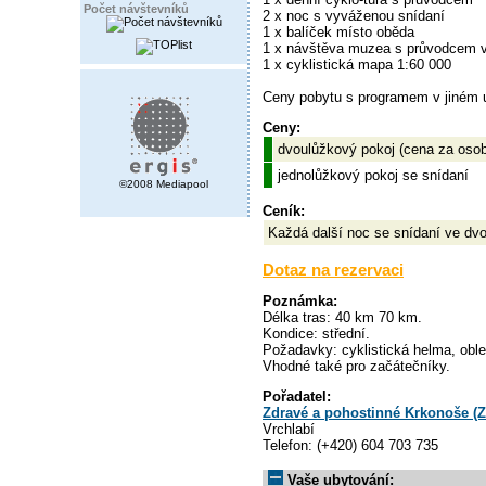
Počet návštevníků
2 x noc s vyváženou snídaní
1 x balíček místo oběda
1 x návštěva muzea s průvodcem v
1 x cyklistická mapa 1:60 000
Ceny pobytu s programem v jiném 
Ceny:
dvoulůžkový pokoj (cena za oso
jednolůžkový pokoj se snídaní
©2008 Mediapool
Ceník:
Každá další noc se snídaní ve dv
Dotaz na rezervaci
Poznámka:
Délka tras: 40 km 70 km.
Kondice: střední.
Požadavky: cyklistická helma, obleč
Vhodné také pro začátečníky.
Pořadatel:
Zdravé a pohostinné Krkonoše (
Vrchlabí
Telefon: (+420) 604 703 735
Vaše ubytování: