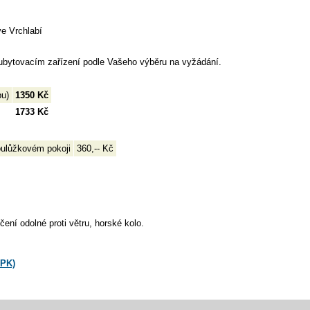
e Vrchlabí
ubytovacím zařízení podle Vašeho výběru na vyžádání.
bu)
1350 Kč
1733 Kč
oulůžkovém pokoji
360,-- Kč
ení odolné proti větru, horské kolo.
ZPK)