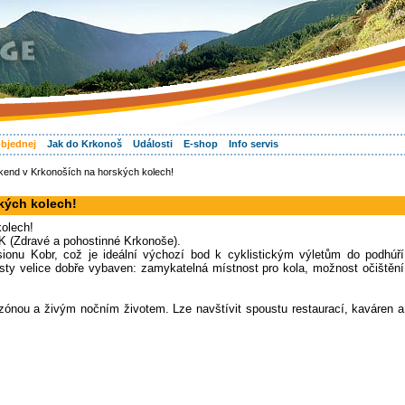
objednej
Jak do Krkonoš
Události
E-shop
Info servis
kend v Krkonoších na horských kolech!
kých kolech!
olech!
K (Zdravé a pohostinné Krkonoše).
sionu Kobr, což je ideální výchozí bod k cyklistickým výletům do podhúří
isty velice dobře vybaven: zamykatelná místnost pro kola, možnost očištění
zónou a živým nočním životem. Lze navštívit spoustu restaurací, kaváren a