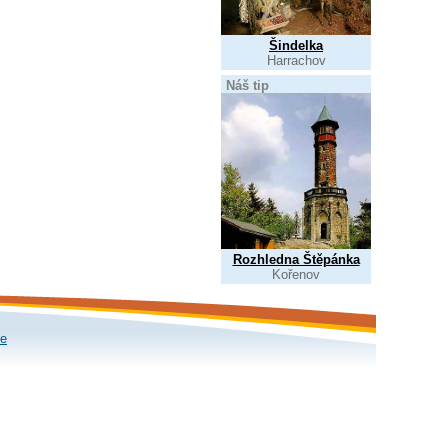
Šindelka
Harrachov
Náš tip
Rozhledna Štěpánka
Kořenov
le