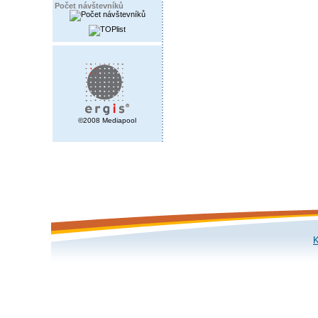
Počet návštevníků
©2008 Mediapool
K