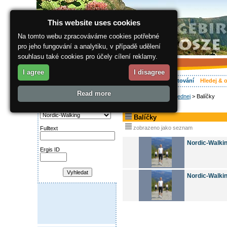
This website uses cookies
Na tomto webu zpracováváme cookies potřebné
pro jeho fungování a analytiku, v případě udělení
souhlasu také cookies pro účely cílení reklamy.
I agree
I disagree
O regionu
Aktivně
Relax
Vaše dovolená
Ubytování
Hledej & 
Read more
ergis.cz
>
Hledej & objednej
> Balíčky
Najděte si:
Kategorie
Balíčky
zobrazeno jako seznam
Fulltext
Nordic-Walki
Ergis ID
Nordic-Walki