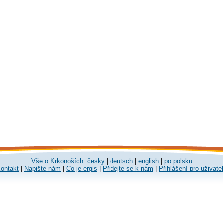
Vše o Krkonoších:
česky
|
deutsch
|
english
|
po polsku
ontakt
|
Napište nám
|
Co je ergis
|
Přidejte se k nám
|
Přihlášení pro uživate