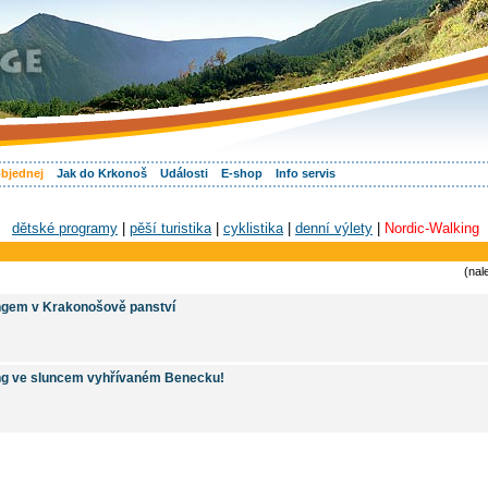
objednej
Jak do Krkonoš
Události
E-shop
Info servis
dětské programy
|
pěší turistika
|
cyklistika
|
denní výlety
|
Nordic-Walking
(nal
ngem v Krakonošově panství
ng ve sluncem vyhřívaném Benecku!