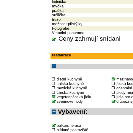
lednička
myčka
pračka
sušička
trezor
možnost přistýlky
Fotografie
Virtuální panorama
Ceny zahrnují snídani
restaurace
dietní kuchyně
mezináro
italská kuchyně
řecká ku
mexická kuchyně
orientáln
čínská kuchyně
plody mo
vegeteariánská jídla
jídla pro 
zvěřinové hody
drůbeží s
Vybavení:
balkon, terasa
hlídané parkoviště