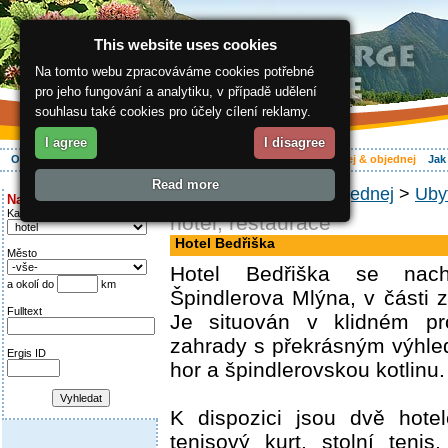
This website uses cookies
Na tomto webu zpracováváme cookies potřebné
pro jeho fungování a analytiku, v případě udělení
souhlasu také cookies pro účely cílení reklamy.
I agree
I disagree
O regionu
Aktivně
Relax
Vaše dovolená
Ubytování
Hledej & objednej
Jak
Read more
ergis.cz
>
Hledej & objednej
>
Uby
Najděte si:
Kategorie
hotel, restaurace
Hotel Bedřiška
Město
Hotel Bedřiška se nac
a okolí do
km
Špindlerova Mlýna, v části 
Fulltext
Je situován v klidném pro
zahrady s překrásným výhle
Ergis ID
hor a špindlerovskou kotlinu.
K dispozici jsou dvě hotel
tenisový kurt, stolní teni