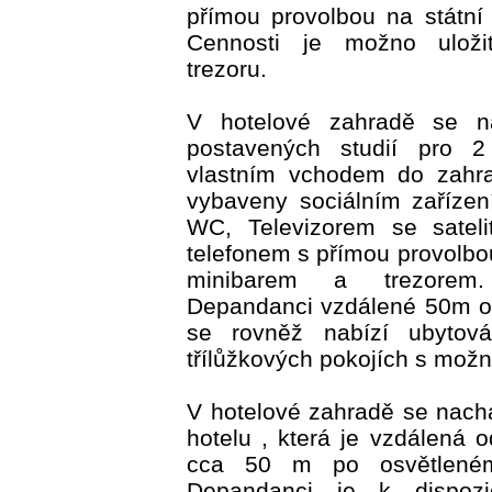
přímou provolbou na státní 
Cennosti je možno uloži
trezoru.
V hotelové zahradě se n
postavených studií pro 
vlastním vchodem do zahra
vybaveny sociálním zaříze
WC, Televizorem se sateli
telefonem s přímou provolbou
minibarem a trezorem
Depandanci vzdálené 50m o
se rovněž nabízí ubytov
třílůžkových pokojích s možno
V hotelové zahradě se nac
hotelu , která je vzdálená 
cca 50 m po osvětlené
Depandanci je k dispozi