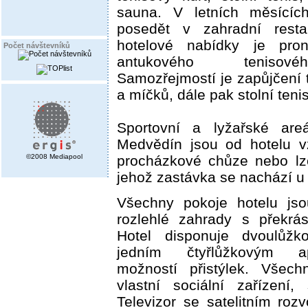
sauna. V letních měsící
posedět v zahradní restau
hotelové nabídky je pron
Počet návštevníků
antukového tenisov
Samozřejmostí je zapůjčení 
a míčků, dále pak stolní teni
Sportovní a lyžařské are
Medvědín jsou od hotelu v
©2008 Mediapool
procházkové chůze nebo lze
jehož zastávka se nachází u 
Všechny pokoje hotelu jso
rozlehlé zahrady s překrá
Hotel disponuje dvoulůžk
jedním čtyřlůžkovým 
možností přistýlek. Všech
vlastní sociální zařízení
Televizor se satelitním roz