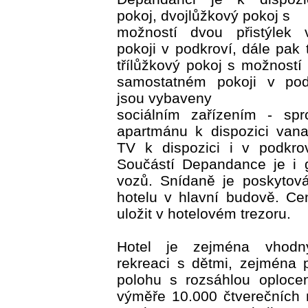
pokoj, dvojlůžkový pokoj s
možností dvou přistýlek
pokoji v podkroví, dále pak 
třílůžkový pokoj s možností 
samostatném pokoji v podk
jsou vybaveny
sociálním zařízením - s
apartmánu k dispozici vana
TV k dispozici i v podkrov
Součástí Depandance je i 
vozů. Snídaně je poskytová
hotelu v hlavní budově. Ce
uložit v hotelovém trezoru.
Hotel je zejména vhodn
rekreaci s dětmi, zejména 
polohu s rozsáhlou oploce
výměře 10.000 čtverečních 