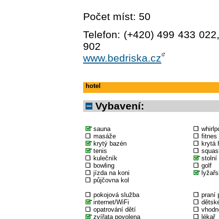
Počet míst: 50
Telefon: (+420) 499 433 022
902
www.bedriska.cz
hotel
Vybavení:
sauna
whirlp
masáže
fitnes
krytý bazén
krytá 
tenis
squas
kulečník
stolní
bowling
golf
jízda na koni
lyžařs
půjčovna kol
pokojová služba
praní 
internet/WiFi
dětské
opatrování dětí
vhodné
zvířata povolena
lékař