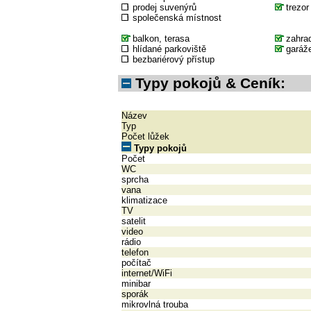
prodej suvenýrů
trezor
společenská místnost
balkon, terasa
zahra
hlídané parkoviště
garáž
bezbariérový přístup
Typy pokojů & Ceník:
Název
Typ
Počet lůžek
Typy pokojů
Počet
WC
sprcha
vana
klimatizace
TV
satelit
video
rádio
telefon
počítač
internet/WiFi
minibar
sporák
mikrovlná trouba