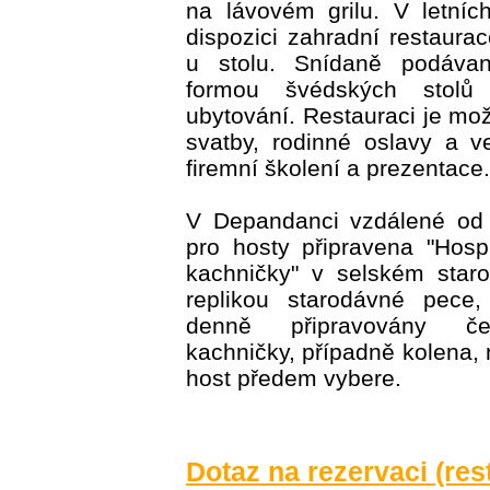
na lávovém grilu. V letníc
dispozici zahradní restaurac
u stolu. Snídaně podávan
formou švédských stol
ubytování. Restauraci je mo
svatby, rodinné oslavy a v
firemní školení a prezentace.
V Depandanci vzdálené od 
pro hosty připravena "Hos
kachničky" v selském star
replikou starodávné pece,
denně připravovány če
kachničky, případně kolena, 
host předem vybere.
Dotaz na rezervaci (res