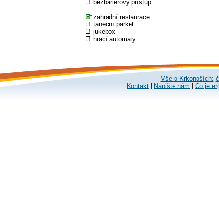
bezbariérový přístup
zahradní restaurace
taneční parket
jukebox
hrací automaty
Vše o Krkonoších:
č
Kontakt
|
Napište nám
|
Co je er