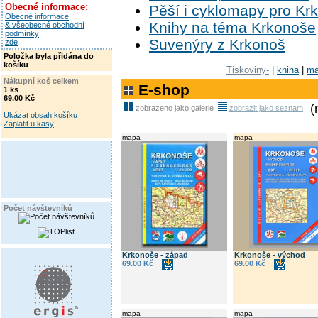
Obecné informace:
Pěší i cyklomapy pro Kr
Obecné informace
Knihy na téma Krkonoše
& všeobecné obchodní
podmínky
Suvenýry z Krkonoš
zde
Položka byla přidána do
košíku
Tiskoviny-
|
kniha
|
ma
Nákupní koš celkem
E-shop
1 ks
69.00 Kč
(
zobrazeno jako galerie
zobrazit jako seznam
Ukázat obsah košíku
Zaplatit u kasy
mapa
mapa
Počet návštevníků
Krkonoše - západ
Krkonoše - východ
69.00 Kč
69.00 Kč
mapa
mapa