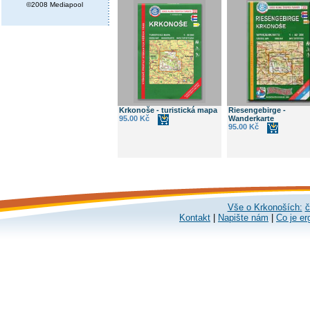
©2008 Mediapool
Krkonoše - turistická mapa
Riesengebirge -
95.00 Kč
Wanderkarte
95.00 Kč
Vše o Krkonoších:
č
Kontakt
|
Napište nám
|
Co je er