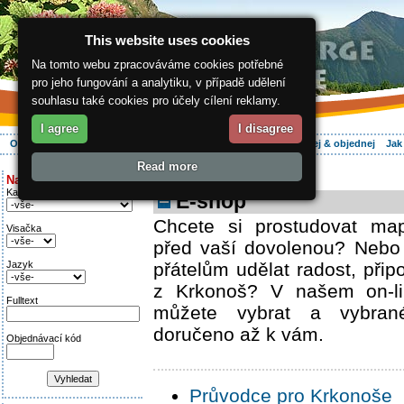
This website uses cookies
Na tomto webu zpracováváme cookies potřebné
pro jeho fungování a analytiku, v případě udělení
souhlasu také cookies pro účely cílení reklamy.
I agree
I disagree
O regionu
Aktivně
Relax
Vaše dovolená
Ubytování
Hledej & objednej
Jak
Read more
ergis.cz
> E-shop
Najděte si:
Kategorie
E-shop
Chcete si prostudovat ma
Visačka
před vaší dovolenou? Nebo
Jazyk
přátelům udělat radost, při
z Krkonoš? V našem on-li
Fulltext
můžete vybrat a vybran
doručeno až k vám.
Objednávací kód
Průvodce pro Krkonoše