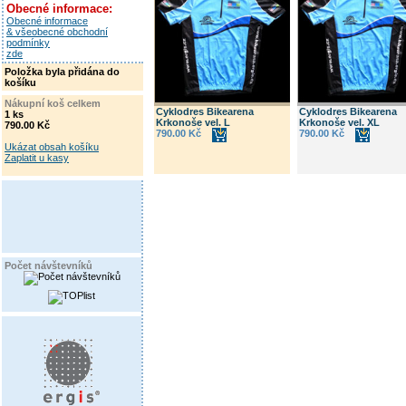
Obecné informace:
Obecné informace
& všeobecné obchodní
podmínky
zde
Položka byla přidána do
košíku
Nákupní koš celkem
Cyklodres Bikearena
Cyklodres Bikearena
1 ks
Krkonoše vel. L
Krkonoše vel. XL
790.00 Kč
790.00 Kč
790.00 Kč
Ukázat obsah košíku
Zaplatit u kasy
Počet návštevníků