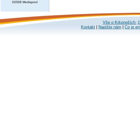
©2008 Mediapool
Vše o Krkonoších:
č
Kontakt
|
Napište nám
|
Co je er