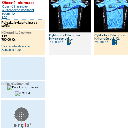
Obecné informace:
Obecné informace
& všeobecné obchodní
podmínky
zde
Položka byla přidána do
košíku
Nákupní koš celkem
Cyklodres Bikearena
Cyklodres Bikearena
1 ks
Krkonoše vel. L
Krkonoše vel. XL
790.00 Kč
790.00 Kč
790.00 Kč
Ukázat obsah košíku
Zaplatit u kasy
Počet návštevníků