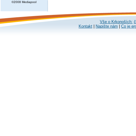
©2008 Mediapool
Vše o Krkonoších:
č
Kontakt
|
Napište nám
|
Co je er